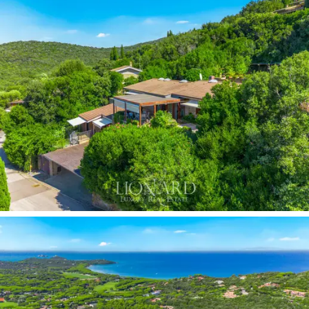
toscanalaisesta perinteestä, kun taas sisätiloissa on
lämpimät puulattiat ja heijastamattomalla käsittelyllä
käsitellyt lasipuuikkunan kehykset, jotka korostavat
eleganssia ja toimivuutta yhdistävää muotoilua.
Äskettäin tehty remontti on tehnyt asunnosta
täydellisen jokaista yksityiskohtaa myöten, ja
korkealaatuiset viimeistelyt ja modernit järjestelmät
takaavat maksimaalisen asumismukavuuden.
Päähuvilan
sisätilat
ovat tilavat ja ilmavat, ja
luonnonvalo on pääosassa. Sisäänkäynti johtaa suureen,
takalliseen kahden hengen
olohuoneeseen
, joka on
perhe-elämän sydän. Olohuone avautuu
panoraamaterasseille ja
luo upean jatkumon sisä- ja
ulkotilojen välille. Tämän lisäksi on suuri ja toimiva
keittiö-ruokailutila.
Makuutila koostuu
kolmesta
kahden hengen makuuhuoneesta
, joissa jokaisessa