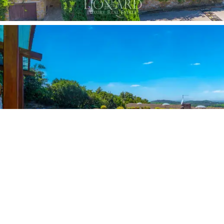
keitaan.
Korotetulla alueella sijaitseva
panoraama-allas
tarjoaa upeat näkymät rannikolle ja henkeäsalpaavat
näkymät. Ulkotilaa täydentävät kätevä
kaksoisautotalli,
katettu pysäköintialue ja tilat, jotka
on suunniteltu varmistamaan maksimaalinen
asumismukavuus kaikkina vuodenaikoina.
Tämän
Punta Alassa myytävän huvilan
ostaminen
tarkoittaa paitsi eksklusiivisen asunnon valitsemista,
myös elämäntapaa, joka koostuu merestä, luonnosta ja
mukavuudesta. Etuoikeutettu sijainti vain muutaman
minuutin päässä keskustasta, tärkeimmistä palveluista
ja merestä antaa sinulle mahdollisuuden elää
täydellisessä rauhassa tinkimättä mukavuudesta.
Läheisyys viehättäviin kaupunkeihin, kuten
Castiglione
della Pescaiaan
ja
Toscanan Maremman
kuuluisiin
kohteisiin, tekee siitä ihanteellisen paikan niille, jotka