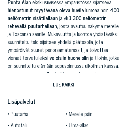
Punta Alan
eksklusiivisessa ympäristössä sijaitseva
hienostunut myytävänä oleva huvila
lumoaa noin
400
neliömetrin sisätilallaan
ja yli
1 300 neliömetrin
rehevällä puutarhallaan,
josta avautuu näkymä merelle
ja Toscanan saarille. Mukavuutta ja luontoa yhdistäväksi
suunniteltu talo sijaitsee yhdellä päätasolla, jota
ympäröivät suuret panoraamaterassit, ja toivottaa
vieraat tervetulleiksi
valoisiin huoneisiin
ja tiloihin, jotka
on suunniteltu elämään sopusoinnussa ulkoilman kanssa.
Upea
panoraama-allas
hallitsee maisemaa, ja
pysäköintipaikat,
autotalli
ja
ulkorakennus
täydentävät
LUE KAIKKI
tämän arvostetun kartanon, joka on ihanteellinen niille,
jotka etsivät eleganssia, yksityisyyttä ja
Lisäpalvelut
merenrantayhteyttä Toscanan kauneimmalla rannikolla.
Puutarha
Merelle päin
Kiinteistö sijaitsee yhdellä
Toscanan Maremman
Autotalli
Uima-allas
halutuimmista alueista,
joka on tunnettu hienoista