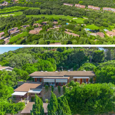
on oma kylpyhuone ja vaatekaappi, sekä
työhuoneesta
, joka voidaan helposti muuntaa neljänneksi
makuuhuoneeksi.
Kiinteistöön kuuluu myös
ulkorakennus
, joka sijaitsee
päähuvilan alapuolella ja josta on myös upea
merinäköala. Ulkorakennuksessa on suuri olohuone,
kahden hengen makuuhuone ja kylpyhuone suihkulla,
joten se sopii täydellisesti vieraille tai
palveluhenkilökunnalle.
Ulkotilat
ovat yksi tämän kiinteistön arvokkaimmista
ominaisuuksista. Suuret terassit tarjoavat ihanteelliset
tilat ulkoruokailuun tai rentoutumiseen, ja puutarha, jota
koristavat ikivanhat rautatammet ja Välimeren tuoksut,
ympäröi huvilaa
luoden rauhan ja yksityisyyden