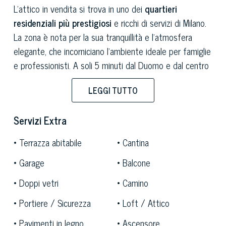
L'attico in vendita si trova in uno dei
quartieri
residenziali più prestigiosi
e ricchi di servizi di Milano.
La zona è nota per la sua tranquillità e l'atmosfera
elegante, che incorniciano l'ambiente ideale per famiglie
e professionisti. A soli 5 minuti dal Duomo e dal centro
storico della città, l'area offre una perfetta
LEGGI TUTTO
combinazione di
comfort residenziale
e
vicinanza
ai
principali
punti di interesse di Milano.
La recente
Servizi Extra
apertura di una nuova fermata della metropolitana, che
collega direttamente con l'aeroporto di Linate, rende
Terrazza abitabile
Cantina
questa location ancora più conveniente per chi viaggia
Garage
Balcone
frequentemente. La zona è ben servita da scuole,
parchi e aree verdi, ideali per attività all'aria aperta e
Doppi vetri
Camino
momenti di relax. Tra le attrazioni vicine, si possono
Portiere / Sicurezza
Loft / Attico
trovare il rinomato Museo del Novecento, la storica Villa
Necchi Campiglio e il suggestivo Parco Indro Montanelli.
Pavimenti in legno
Ascensore