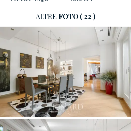
L'appartamento si trova al
4 ed ultimo piano
di un
ALTRE
FOTO
( 22 )
edificio storico di Milano, che rappresenta l'architettura
classica della città. L'immobile in vendita è stato
completamente ristrutturato
pochi anni fa e si
presenta in ottime condizioni. All'interno propone una
suddivisione moderna ed efficace degli spazi, offrendo
un
design pulito e accogliente.
All'ingresso, una scala
conduce alla zona giorno, caratterizzata da un salone
luminoso con
grandi finestre
esposte a est,
garantendo luce naturale per tutto il giorno. La cucina
abitabile e la sala da pranzo offrono ampi spazi per
momenti conviviali. La zona notte comprende tre
camere da letto e tre bagni, oltre a una cameretta
utilizzabile come palestra o lavanderia. Gli interni sono
arredati con gusto, con mobili su misura che valorizzano