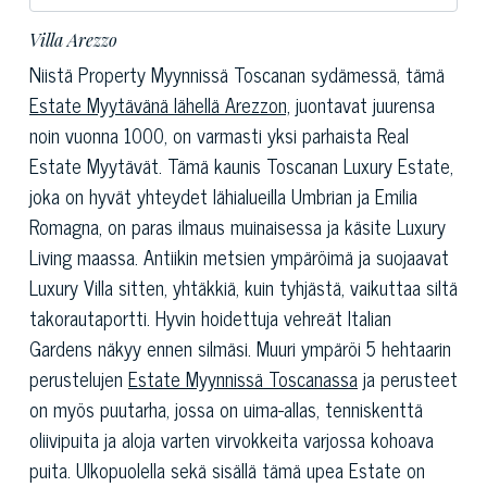
Villa Arezzo
Niistä Property Myynnissä Toscanan sydämessä, tämä
Estate Myytävänä lähellä Arezzon,
juontavat juurensa
noin vuonna 1000, on varmasti yksi parhaista Real
Estate Myytävät. Tämä kaunis Toscanan Luxury Estate,
joka on hyvät yhteydet lähialueilla Umbrian ja Emilia
Romagna, on paras ilmaus muinaisessa ja käsite Luxury
Living maassa. Antiikin metsien ympäröimä ja suojaavat
Luxury Villa sitten, yhtäkkiä, kuin tyhjästä, vaikuttaa siltä
takorautaportti. Hyvin hoidettuja vehreät Italian
Gardens näkyy ennen silmäsi. Muuri ympäröi 5 hehtaarin
perustelujen
Estate Myynnissä Toscanassa
ja perusteet
on myös puutarha, jossa on uima-allas, tenniskenttä
oliivipuita ja aloja varten virvokkeita varjossa kohoava
puita. Ulkopuolella sekä sisällä tämä upea Estate on