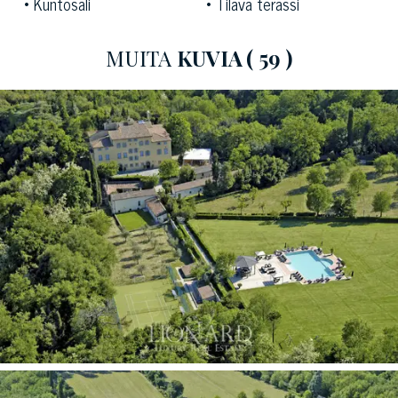
Kuntosali
Tilava terassi
Ovat 24 huonetta päärakennuksessa. Kehitetty yli viisi
MUITA
KUVIA
( 59 )
kerrosta (mukaan lukien kellarissa) yhteensä 3065 - M²,
Ylellinen Villa viinikellari, viinikauppa, kirkon (nyt
kokoustila), 2 ravintolat, useita Kahviloita olohuonetta,
Central Hall. Noin Toscanan Estate Myytävänä
sijaitsevat lukuisat ulkorakennuksia, jotka kasvattavat
koko pinta-ala on 1864 - neliömetriä. Eri rakennuksissa,
ansaitsee erityismaininnan Spa, sijaitsee vanhassa
kellareissa, paikka täynnä charmia ja harmonian. Muissa
rakenteissa rakennettiin Huoneistot huoneita, mikä lisää
arvoa loistava Toscanan Estate Myytävänä.