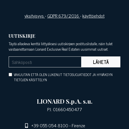
yksityisyys
-
GDPR 679/2016
-
käyttöehdot
UUTISKIRJE
Täytä allaoleva kenttä liittyäksesi uutiskirjeen postituslistalle, näin tulet
vastaanottamaan Lionard Exclusive Real Estaten uusimmat uutiset.
LÄHETÄ
VAKUUTAN ETTÄ OLEN LUKENUT TIETOSUOJATIEDOT JA HYVÄKSYN
TIETOJEN KÄSITTELYN
LIONARD S.p.A. s.u.
P.I. 01660450477
+39 055 054 8100
- Firenze