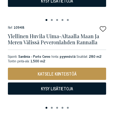
KYSY LISÄTIETOJA
Ref:
10948
Ylellinen Huvila Uima-Altaalla Maan Ja
Meren Välissä Peveronlahden Rannalla
Sijainti:
Sardinia - Porto Cervo
hinta:
pyynnöstä
Sisätilat:
280 m2
Tontin pinta-ala:
1,500 m2
KATSELE KIINTEISTÖÄ
KYSY LISÄTIETOJA