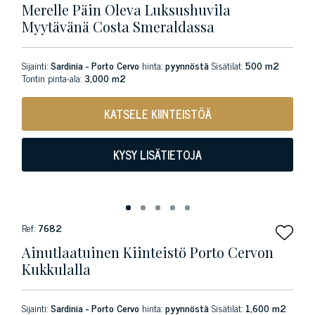
Merelle Päin Oleva Luksushuvila
Myytävänä Costa Smeraldassa
Sijainti:
Sardinia - Porto Cervo
hinta:
pyynnöstä
Sisätilat:
500 m2
Tontin pinta-ala:
3,000 m2
KATSELE KIINTEISTÖÄ
KYSY LISÄTIETOJA
Ref:
7682
Ainutlaatuinen Kiinteistö Porto Cervon
Kukkulalla
Sijainti:
Sardinia - Porto Cervo
hinta:
pyynnöstä
Sisätilat:
1,600 m2