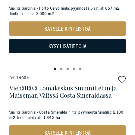
Sijainti:
Sardinia - Porto Cervo
hinta:
pyynnöstä
Sisätilat:
657 m2
Tontin pinta-ala:
3,000 m2
KATSELE KIINTEISTÖÄ
KYSY LISÄTIETOJA
Ref:
14004
Viehättävä Lomakeskus Suunnittelun Ja
Maiseman Välissä Costa Smeraldassa
Sijainti:
Sardinia - Costa Smeralda
hinta:
pyynnöstä
Sisätilat:
2,100
m2
Tontin pinta-ala:
1.342 ha
KATSELE KIINTEISTÖÄ