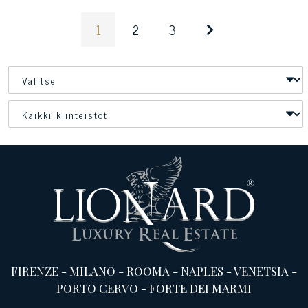
1
2
3
FIRENZE
-
MILANO
-
ROOMA
-
NAPLES
-
VENETSIA
-
PORTO CERVO
-
FORTE DEI MARMI