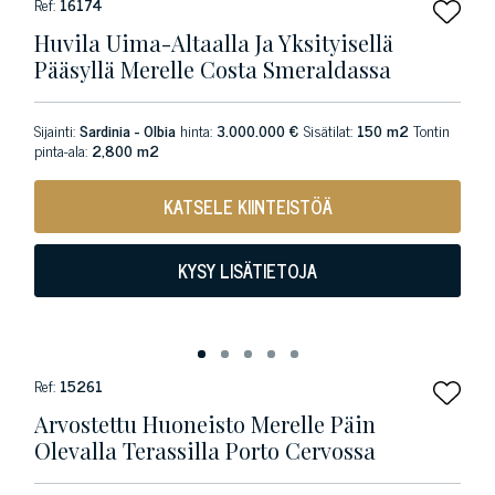
Ref:
16174
Huvila Uima-Altaalla Ja Yksityisellä
Pääsyllä Merelle Costa Smeraldassa
Sijainti:
Sardinia - Olbia
hinta:
3.000.000 €
Sisätilat:
150 m2
Tontin
pinta-ala:
2,800 m2
KATSELE KIINTEISTÖÄ
KYSY LISÄTIETOJA
Ref:
15261
Arvostettu Huoneisto Merelle Päin
Olevalla Terassilla Porto Cervossa