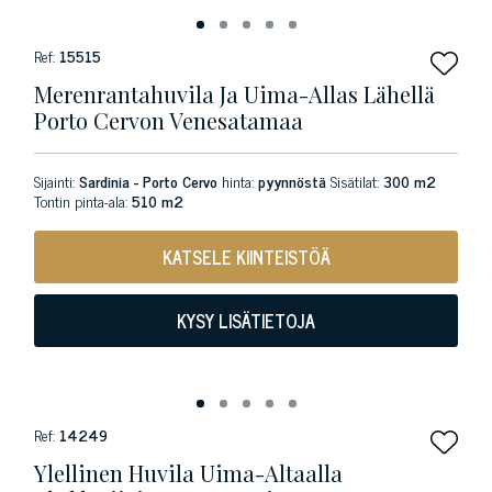
Ref:
15515
Merenrantahuvila Ja Uima-Allas Lähellä
Porto Cervon Venesatamaa
Sijainti:
Sardinia - Porto Cervo
hinta:
pyynnöstä
Sisätilat:
300 m2
Tontin pinta-ala:
510 m2
KATSELE KIINTEISTÖÄ
KYSY LISÄTIETOJA
Ref:
14249
Ylellinen Huvila Uima-Altaalla