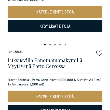
KATSELE KIINTEISTÖÄ
KYSY LISÄTIETOJA
Ref:
15831
Luksusvilla Panoraamanäkymillä
Myytävänä Porto Cervossa
Sijainti:
Sardinia - Porto Cervo
hinta:
3.900.000 €
Sisätilat:
240 m2
Tontin pinta-ala:
1,200 m2
KATSELE KIINTEISTÖÄ