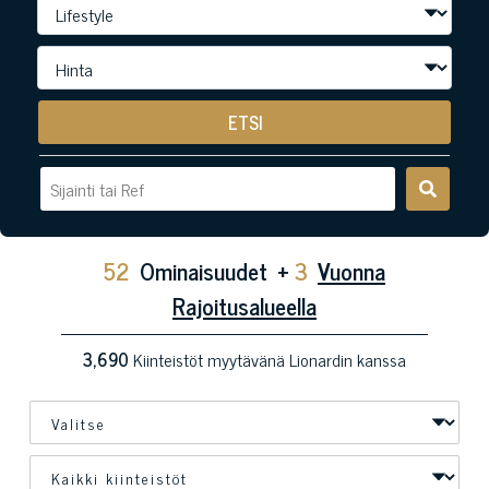
ETSI
52
Ominaisuudet
+
3
Vuonna
Rajoitusalueella
3,690
Kiinteistöt myytävänä Lionardin kanssa