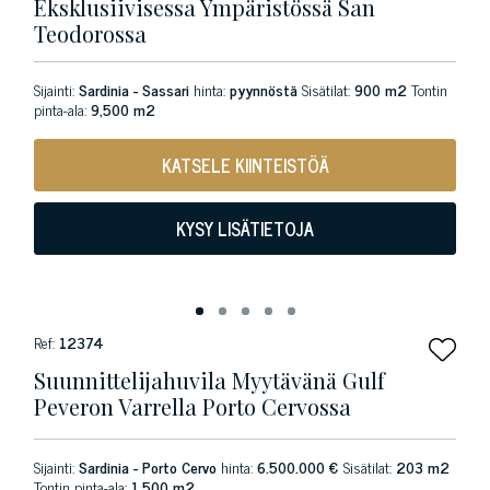
Eksklusiivisessa Ympäristössä San
Teodorossa
Sijainti:
Sardinia - Sassari
hinta:
pyynnöstä
Sisätilat:
900 m2
Tontin
pinta-ala:
9,500 m2
KATSELE KIINTEISTÖÄ
KYSY LISÄTIETOJA
Ref:
12374
Suunnittelijahuvila Myytävänä Gulf
Peveron Varrella Porto Cervossa
Sijainti:
Sardinia - Porto Cervo
hinta:
6.500.000 €
Sisätilat:
203 m2
Tontin pinta-ala:
1,500 m2