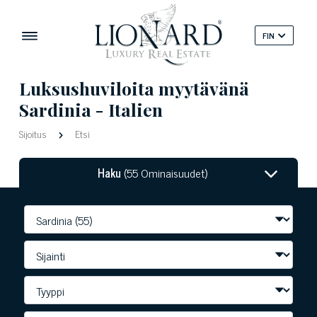
FIN
Luksushuviloita myytävänä
Sardinia - Italien
Sijoitus
Etsi
Haku
(55 Ominaisuudet)