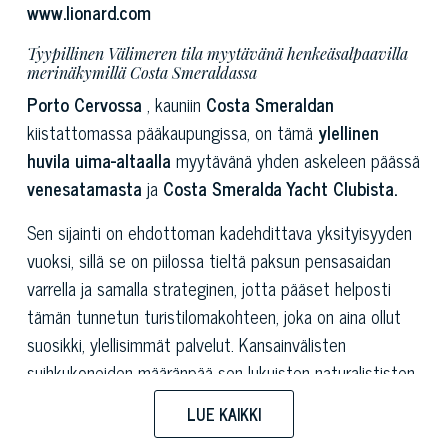
www.lionard.com
Tyypillinen Välimeren tila myytävänä henkeäsalpaavilla
merinäkymillä Costa Smeraldassa
Porto Cervossa
, kauniin
Costa Smeraldan
kiistattomassa pääkaupungissa, on tämä
ylellinen
huvila uima-altaalla
myytävänä yhden askeleen päässä
venesatamasta
ja
Costa Smeralda Yacht Clubista.
Sen sijainti on ehdottoman kadehdittava yksityisyyden
vuoksi, sillä se on piilossa tieltä paksun pensasaidan
varrella ja samalla strateginen, jotta pääset helposti
tämän tunnetun turistilomakohteen, joka on aina ollut
suosikki, ylellisimmät palvelut. Kansainvälisten
suihkukoneiden määränpää sen lukuisten naturalististen
kauneuksien ja vilkkaan yöelämän vuoksi, jota
LUE KAIKKI
elävöittävät ravintolat ja trendikkäät klubit.