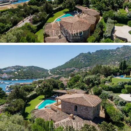
täydellisessä yksityisyydessä.
Taloa rikastaa kellari, jossa on iso vaatekaappitila,
pesutupa, työhuone ja iso kylpyhuone, kun taas piilo-ovi
johtaa virkistyshuoneeseen.
Huvilan upea 1200 neliömetrin puutarha, jossa on
täydellisesti hoidettu nurmikko ja miellyttäviä varjoisia
alueita, jotka on luotu majesteettisten korkeiden
puiden alle. Siellä on upea uima-allas
auringonottoalueella ja iso grillipaikka ulkona ruokailua
varten.
Kätevä sisäinen autotalli, johon pääsee helposti kadulta,
on lisätty tämän ylellisen kartanon loistaviin
ominaisuuksiin, jonka potentiaalia voitaisiin kehittää
edelleen käymällä uudelleen joihinkin sisätiloihin, mukaan