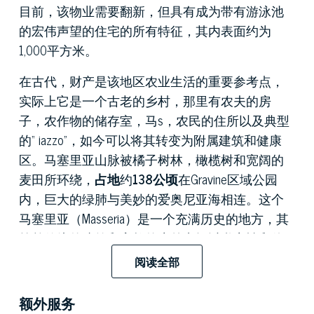
目前，该物业需要翻新，但具有成为带有游泳池
的宏伟声望的住宅的所有特征，其内表面约为
1,000平方米。
在古代，财产是该地区农业生活的重要参考点，
实际上它是一个古老的乡村，那里有农夫的房
子，农作物的储存室，马s，农民的住所以及典型
的“ iazzo”，如今可以将其转变为附属建筑和健康
区。马塞里亚山脉被橘子树林，橄榄树和宽阔的
麦田所环绕，
占地
约
138公顷
在Gravine区域公园
内，巨大的绿肺与美妙的爱奥尼亚海相连。这个
马塞里亚（Masseria）是一个充满历史的地方，其
简单传统的建筑和宽敞的户外空间以私密性和休
闲性的名义营造出和平的氛围。在充满植被的多
阅读全部
岩石地区的中心，该结构具有该地区古代农场典
型的原始构造，被用作典雅的乡间别墅，表达了
额外服务