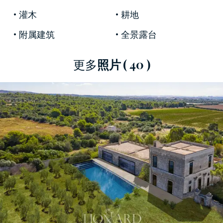
仍未被污染的领土的魅力。如今，石灰白仍然是
灌木
耕地
立面的独特标志，使其与周围植被的颜色形成鲜
明对比。它的外部通向一个大杏仁树丛，三个露
附属建筑
全景露台
台，可欣赏大海和栖息的
马萨夫拉（Massafra）的
壮丽景色。
更多
照片
( 40 )