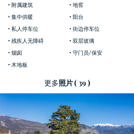
附属建筑
地窖
保留了一些珍貴的壁畫，特別是精美的壁畫，使
它們得以重現，巧妙地裝飾了雄偉的接待室的原
集中供暖
阳台
始大理石和石材壁爐，古老的裝置以及由木地板
私人停车位
街边停车位
製成的木質屋頂。 15世紀的板栗；此外，所有系
統都已經過重新製造，現在功能完善。
残疾人无障碍
双层玻璃
這座著名的待售物業面積為6000平方米，由宏偉
烟囱
守门员/保安
的時期建築組成，內部通過舒適的電梯相連，並
木地板
設有一個15世紀的出色酒窖。較高的樓層享有伊塞
奧湖的壯麗景色。在莊園的一側，有一座美麗的
更多
照片
( 39 )
教堂，該教堂於1700年代被奉獻，並有大型新裝
修的馬s，非常適合各種需求，甚至可以用於住
宅。建築物內的優雅庭院將我們引向附樓，其裝
飾精美且佈置高雅，包括一個帶廚房的起居區，
兩間臥室和兩間浴室。
大樓內部以及酒店廣闊地面上的現代化視頻監控