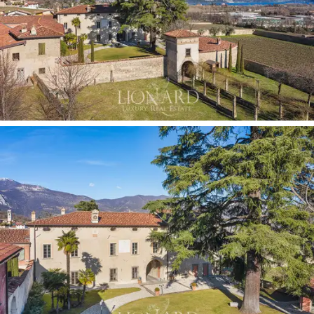
系統可確保最大程度的安全性，讓您保持完全的
寧靜。為了完成此酒店的眾多功能，我們在庭院
內外發現了許多停車位。
弗朗西亞科塔
產區擁有眾多葡萄園，是最適合生
產高端起泡酒的地區之一，這座
古老典雅的優雅
建築
非常適合那些打算建立一個擁有著名酒窖的
優質農場的人。