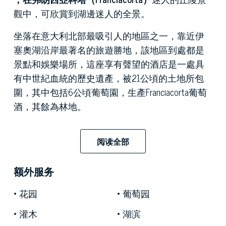
觀中，可欣賞到湖邊迷人的全景。
坐落在意大利北部最吸引人的地區之一，靠近伊
塞奧湖沿岸最著名的旅遊勝地，該地區到處都是
景點和娛樂場所，這座享有聲望的酒店是一處具
有中世紀血統的歷史遺產，被21公頃的土地所包
圍，其中包括6公頃葡萄園，生產Franciacorta葡萄
酒，其餘為林地。
經過剛剛完成的精心裝修，並影響了該物業長達
十年之久，觸及了雄偉的外牆和精緻的內飾，經
阅读全部
過最初的項目預見將其轉變為一座古老的建築，
這座出色的建築終於恢復了其古老的魅力。迷人
额外服务
的住宿設施，帶有八個著名的住房單元。從未完
花园
葡萄园
成的概念提供了非常高的規格，並帶有豪華的飾
面，還需要部分定制。
灌木
湖滨