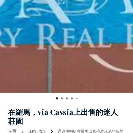
在羅馬，via Cassia上出售的迷人
莊園
主页
庄园
-
农场
通過決明街在羅馬出售帶游泳池的豪華