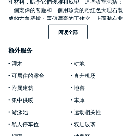
和材料，賦予它們優雅和威望。這些設施包括：
一個宏偉的客廳和一個用珍貴的粉紅色大理石製
成的古董壁爐；兩個漂亮的工作室，上面裝有非
常宏偉的古董壁爐；兩個餐廳，其中一間用於接
阅读全部
待，並設有一個粉紅色大理石和最高品質的古董
壁爐;然後有三個供客人使用的浴室和一個帶飯廳
额外服务
的大廚房。睡眠區有六間帶連接浴室的雙人臥室
和一間帶附加浴室的主臥室。
灌木
耕地
主別墅的閣樓上是一間公寓的住所，該公寓的一
可居住的露台
直升机场
間臥室由樓梯和獨立的入口隔開，非常適合在絕
附属建筑
地窖
對私密的環境中歡迎客人；還有另一間公寓，有
獨立的員工入口。
集中供暖
車庫
游泳池
运动相关性
物業外有一個迷人的花園，那裡種有樹木和果
樹，設有一個帶大型日光浴場的大型游泳池，您
私人停车位
双层玻璃
可以在夏季放鬆身心；一個浪漫的涼亭，周圍環
烟囱
健身区