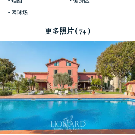
繞著玫瑰和芬芳的植物，還有兩個大陽台供您放
鬆並在美好的伴侶中度過美好的時光。
网球场
與別墅隔開的是一個大廣場，裡面有看守的附件
更多
照片
( 74 )
和一棟長約500平方米的長建築物，以前用作馬
s，可容納22匹馬，還有一所約3,000平方米的騎
術學校和相關的圍牆停止和鍛煉。
在廣場的一側有一個帶有相鄰機庫的停機坪。
這個具有非凡魅力的財產代表了一個被綠樹環繞
的小私人天堂，被一個佔地2,000公頃“ La
Castelluccia”的“不侵犯”公頃的農業莊園所包圍，距
離羅馬市中心僅幾分鐘路程，在Cassia大街上僅13
公里避開城市的混亂。
游泳池旁是一棟四層高的建築，分為九個小公
寓，配有浴室，非常適合遊客住宿，還有兩個用