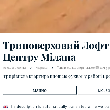
Триповерховий Лофт 
Центру Мілана
головна сторінка
Квартира
Трирівнева квартира площею 95 кв.м. у р
Трирівнева квартира площею 95 кв.м. у районі Бр
МАЙНО
МІСЦЕ 
The description is automatically translated while we tra