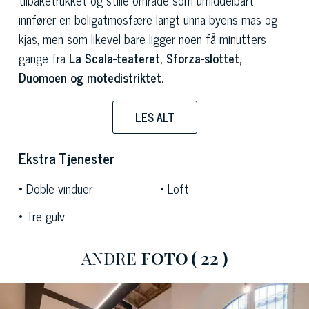
innfører en boligatmosfære langt unna byens mas og
kjas, men som likevel bare ligger noen få minutters
gange fra
La Scala-teateret, Sforza-slottet,
Duomoen og motedistriktet.
Mezzaninen huser hovedstuen, et
dobbelthøyt rom
LES ALT
med et definerende trekk som er kontrasten mellom
det klassiske
taket med originale synlige trebjelker
Ekstra Tjenester
og den
moderne malte stålkonstruksjonen
som
artikulerer rommet med komposisjonspresisjon. Brede
Doble vinduer
Loft
plankegulv i naturlig eik går over hele etasjen og
Tre gulv
forbinder stuen med det lineære og elegante
kjøkkenet.
Store buede vinduer
åpner ut mot den
ANDRE
FOTO
( 22 )
indre gårdsplassen, og bringer naturlig lys og utsikt
over de grønne områdene på bygningens balkonger.