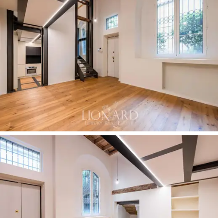
En
svart ståltrapp med hengende trinn
fører til
mezzaninen, hvor soverommet har et
walk-in-
garderobe
. Adkomstkorridoren, med
lineær, innfelt
LED-gulvbelysning og hvite vegger
, fører til
soveområdet.
Badet viser også den høye detaljfokuseringen i
materialvalget. Hovedbadet har et
frittstående
badekar
med en organisk profil i matt hvit, en separat
dusj med klart glass, en dobbel veggmontert servant
med et gjennomgående bakgrunnsbelyst speil og et
mørkt harpiksgulv. Det andre badet fullfører suiten
med lignende detaljfokus.