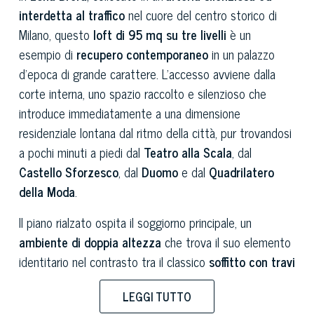
interdetta al traffico
nel cuore del centro storico di
Milano, questo
loft di 95 mq su tre livelli
è un
esempio di
recupero contemporaneo
in un palazzo
d'epoca di grande carattere. L'accesso avviene dalla
corte interna, uno spazio raccolto e silenzioso che
introduce immediatamente a una dimensione
residenziale lontana dal ritmo della città, pur trovandosi
a pochi minuti a piedi dal
Teatro alla Scala
, dal
Castello Sforzesco
, dal
Duomo
e dal
Quadrilatero
della Moda
.
Il piano rialzato ospita il soggiorno principale, un
ambiente di doppia altezza
che trova il suo elemento
identitario nel contrasto tra il classico
soffitto con travi
originali in legno grezzo
, conservate a vista, e la
LEGGI TUTTO
struttura moderna in acciaio verniciato
che