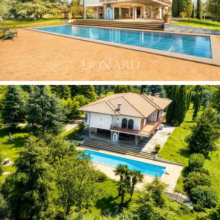
bir çiftlik evinden oluşuyor ve özellikle
Valpolicella
bölgesinin eski bağcılık mesleği göz önüne alındığında,
misafirperverlik de dahil olmak üzere çok çeşitli
kullanımlar için ideal.