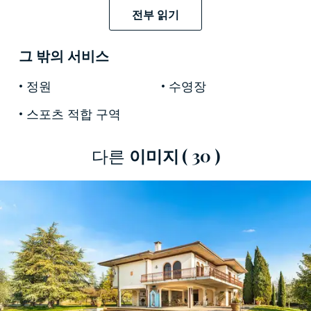
이 부동산은 수영장이 있는 500제곱미터 규모의
전부 읽기
정교하게 복원된 메인 하우스와 700제곱미터 규
모의 두 번째 건물로 구성되어 있습니다. 그 사이
그 밖의 서비스
에는 축구장과 약 200제곱미터의 동굴이 있는
정원
수영장
9.55헥타르의 거대한 공원이 있어 와인 숙성을 위
한 최적의 온도와 습도 조건을 제공합니다.
스포츠 적합 구역
2개 층으로 개발된 본관은 리노베이션 기간 동안
다른
이미지
( 30 )
웅장한 스타일로 개인 행사를 개최하도록 설계되
었으며, 특히 여름철에는 완벽하게 갖추어진 공원
의 넓은 열린 공간을 이용할 수 있어 멋진 전망을
제공합니다. 주변의. 두 번째 건물은 현재 복원 중
인 농가로 구성되어 있으며, 특히
Valpolicella
지역
의 고대 와인 재배 소명을 고려할 때 환대를 포함
하여 가장 다양한 용도에 이상적입니다.