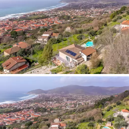
yatak odası ve dokuz banyo.
Deniz kenarında özel konaklamalar için prestijli bir mülk
veya lüks bir tatil evi olarak mükemmel olan bu mülk,
zamansız bir panorama sunan bir ortamda Akdeniz'i
sevenler için idealdir.