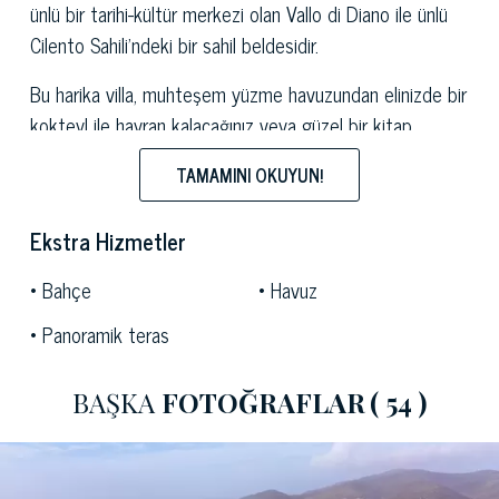
ünlü bir tarihi-kültür merkezi olan Vallo di Diano ile ünlü
Cilento Sahili'ndeki bir sahil beldesidir.
Bu harika villa, muhteşem yüzme havuzundan elinizde bir
kokteyl ile hayran kalacağınız veya güzel bir kitap
okurken güneşlenme alanında dinlenebileceğiniz
güzel
TAMAMINI OKUYUN!
bir manzara
sunmaktadır.
Yaklaşık 800 metrekare büyüklüğündeki özel bahçe,
Ekstra Hizmetler
denizin gökyüzüyle birleşen sonsuz maviliğine kendinizi
Bahçe
Havuz
kaptırmanız için ideal olan panoramik bir terasa sahiptir.
Panoramik teras
Bir sahil evinin klasik tarzında
zarif bir şekilde
yenilenmiş olan
güzel villa 220 m2 büyüklüğündedir, iki
BAŞKA
FOTOĞRAFLAR
( 54 )
kata yayılmıştır ve yemek odası ve oturma odası içeren
geniş ve aydınlık bir yaşam alanı, donanımlı bir mutfak ve
dokuz kişilik sessiz bir uyku alanından oluşmaktadır.