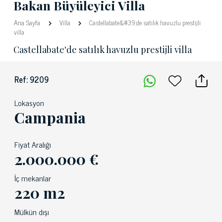
Bakan Büyüleyici Villa
Ana Sayfa
Villa
Castellabate&#39;de satılık havuzlu prestijli
villa
Castellabate'de satılık havuzlu prestijli villa
Ref: 9209
Lokasyon
Campania
Fiyat Aralığı
2.000.000 €
İç mekanlar
220 m2
Mülkün dışı