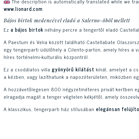
The description is automatically translated while we tra
www.lionard.com
Bájos birtok medencével eladó a Salerno-öböl mellett
Ez
a bájos birtok
néhány percre a tengertől eladó Castellab
A Paestum és Velia között található Castellabate Olaszors
egy tengerparti üdülőhely a Cilento-parton, amely híres a va
híres történelmi-kulturális központról.
Ez a csodálatos villa
gyönyörű kilátást
kínál, amelyet a c
a kézben, vagy lazíthatunk a napozóterületen, miközben eg
A hozzávetőlegesen 800 négyzetméteres privát kertben egy
elragadja magát a tenger végtelen kékjétől, amely összeol
A klasszikus, tengerparti ház stílusában
elegánsan felújít
és világos nappaliból, étkezőből és nappaliból, felszerelt 
kilenc fürdőszoba.
Kiváló presztízsű birtok exkluzív tengerparti tartózkodások