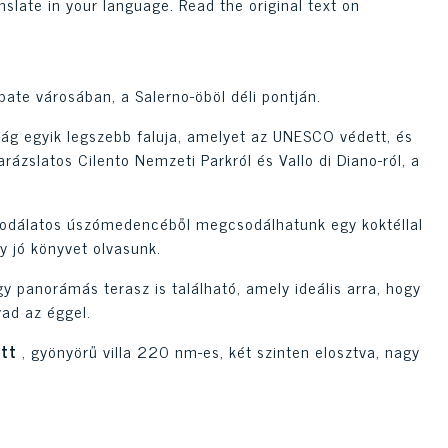
nslate in your language. Read the original text on
ate városában, a Salerno-öböl déli pontján.
zág egyik legszebb faluja, amelyet az UNESCO védett, és
rázslatos Cilento Nemzeti Parkról és Vallo di Diano-ról, a
sodálatos úszómedencéből megcsodálhatunk egy koktéllal
y jó könyvet olvasunk.
 panorámás terasz is található, amely ideális arra, hogy
vad az éggel.
ott
, gyönyörű villa 220 nm-es, két szinten elosztva, nagy
konyhából és egy csendes hálórészből áll. hálószoba és
hoz vagy luxus nyaralónak, ideális azok számára, akik