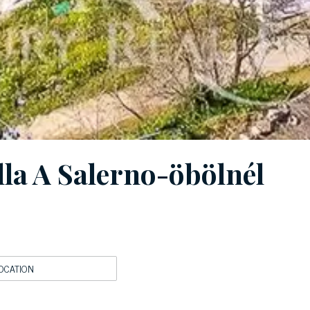
lla A Salerno-öbölnél
OCATION