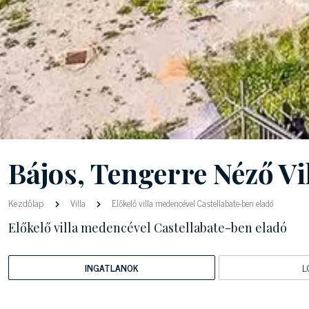
Bájos, Tengerre Néző Vi
Kezdőlap
Villa
Előkelő villa medencével Castellabate-ben eladó
Előkelő villa medencével Castellabate-ben eladó
INGATLANOK
L