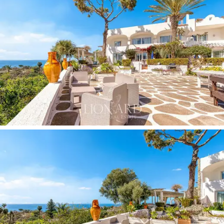
tesisi" ödülüyle
çevre taahhüdü nedeniyle
ödüllendirilen parkın sürdürülebilirliği
.
Küçük bir bahçeye veya denize bakan özel terasa
sahip 20 bağımsız daireden
oluşan villanın mimarisi,
eko-sürdürülebilirliğe olan bağlılığı yansıtıyor. Her ünite
,
güneş ve fotovoltaik panellerin kullanımı ve termal
havuzlar için su geri dönüşüm sistemi ile çevreye
saygılı, maksimum konfor sunacak şekilde
tasarlanmıştır.
Detaylara gösterilen bu özen, stil ve
işlevselliğin nefes kesen deniz ve botanik bahçesi
manzarasına sahip rahat ve zarif ortamlar yaratmak için
bir araya geldiği iç mekanlara da uzanıyor.
Villa, en farklı ihtiyaçları karşılayacak şekilde farklı
büyüklük ve tasarıma sahip daireleriyle çok çeşitli
yaşam alanları sunmaktadır. Her rezidans, her türlü