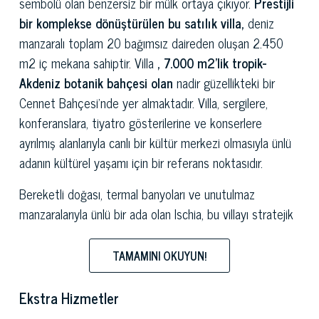
sembolü olan benzersiz bir mülk ortaya çıkıyor.
Prestijli
bir komplekse dönüştürülen bu satılık villa,
deniz
manzaralı toplam 20 bağımsız daireden oluşan 2.450
m2 iç mekana sahiptir. Villa
, 7.000 m2'lik tropik-
Akdeniz botanik bahçesi olan
nadir güzellikteki bir
Cennet Bahçesi'nde yer almaktadır. Villa, sergilere,
konferanslara, tiyatro gösterilerine ve konserlere
ayrılmış alanlarıyla canlı bir kültür merkezi olmasıyla ünlü
adanın kültürel yaşamı için bir referans noktasıdır.
Bereketli doğası, termal banyoları ve unutulmaz
manzaralarıyla ünlü bir ada olan Ischia, bu villayı stratejik
bir konumda karşılıyor:
Forio d'Ischia ile ünlü Cava
dell'Isola ve Citara plajları arasında yer alan bu villa,
TAMAMINI OKUYUN!
zenginleştirilmiş büyüleyici bir manzarayı garanti ediyor.
dünyanın en etkileyici gün batımlarından bazıları. Adanın
Ekstra Hizmetler
kendisi, neredeyse üç bin yıl öncesine uzanan zengin ve