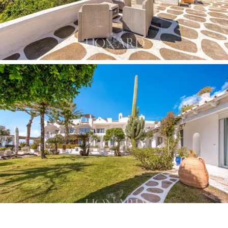
modern konforla donatılmış zarif iç mekanlara ve
konukların Ischia'nın doğal güzelliğinin keyfini çıkarmasına
olanak tanıyan özel açık alanlara sahiptir. Ischian denizi
üzerinde
nadir güzellikteki panoramik manzaranın
keyfini çıkarabileceğiniz çatı katı olağanüstüdür
.
Konuk ek binası, güneşlenme alanına,
iki yüzme
havuzuna, açık havuza ve kapalı termal havuza
özel
erişim imkanı sunarak eşsiz bir rahatlama ve sağlık
atmosferi yaratmaktadır.
Botanik bahçesi içerisinde,
doğa içinde yer alan,
etkinlikler, gün batımında kokteyller veya basit
dinlenme anları için ideal bir lounge bar,
sanat veya
fotoğraf sergileri, kongreler, konferanslar ve yoga
seansları için ayrılmış bir alana
dönüştürülmüş eski bir
sarnıç ve son olarak da bir çiçekçi dükkanı.