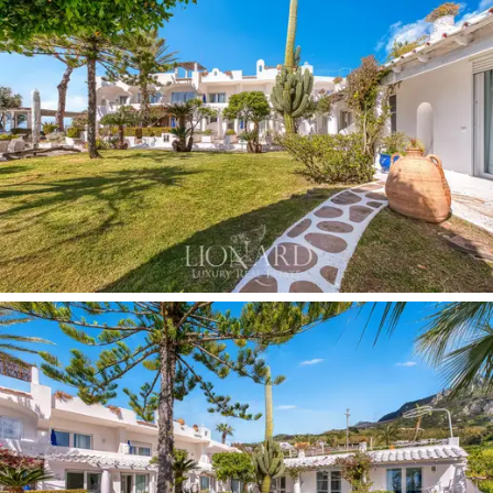
henkeäsalpaavista näkymistä merelle ja
kasvitieteelliseen puutarhaan.
Huvilassa on erilaisia asuintiloja, joiden koko ja muotoilu
vaihtelevat erilaisiin tarpeisiin. Jokaisessa asunnossa on
tyylikäs sisustus, joka on varustettu kaikilla moderneilla
mukavuuksilla, ja yksityiset ulkotilat, joiden avulla
asiakkaat voivat nauttia Ischian luonnonkauneudesta.
Poikkeuksellinen on katto, jossa voi nauttia
harvinaisen kauneuden panoraamanäkymistä
Ischianmeren yli. Vieraslisärakennus tarjoaa
eksklusiivisen pääsyn auringonottoalueelle,
kahdelle
uima-altaalle, ulkouima-altaalle ja sisäuima-altaalle,
luoden ainutlaatuisen rentoutumisen ja hyvinvoinnin
ilmapiirin.
Kasvitieteellisessä puutarhassa on
luonnossa