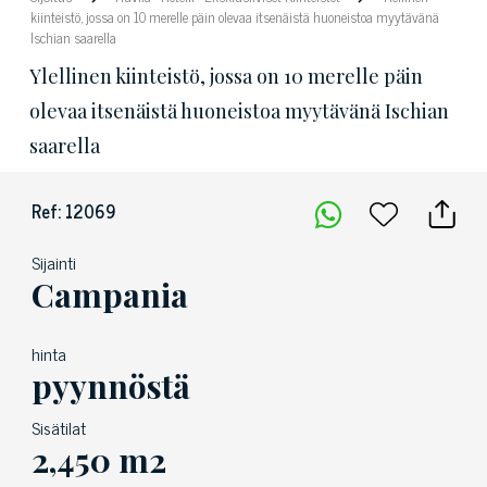
kiinteistö, jossa on 10 merelle päin olevaa itsenäistä huoneistoa myytävänä
Ischian saarella
Ylellinen kiinteistö, jossa on 10 merelle päin
olevaa itsenäistä huoneistoa myytävänä Ischian
saarella
Ref: 12069
Sijainti
Campania
hinta
pyynnöstä
Sisätilat
2,450 m2