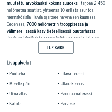
muutettu arvokkaaksi kokonaisuudeksi,
tarjoaa 2 450
neliömetriä sisätilat, yhteensä 10 erillistä asuntoa
merinäköalalla. Huvila sijaitsee harvinaisen kauniissa
Eedenissä,
7000 neliömetrin trooppisessa ja
välimerellisessä kasvitieteellisessä puutarhassa
.
Huvila on lähtökohta saaren kulttuurielämälle, joka on
kuuluisa vilkkaasta kulttuurikeskuksesta, jossa on tiloja
LUE KAIKKI
näyttelyille, konferensseille, teatteriesityksille ja
konserteille.
Lisäpalvelut
Ischia, saari, joka on kuuluisa rehevästä luonnostaan,
Puutarha
Tilava terassi
lämpökylpylöistään ja unohtumattomista maisemistaan,
Merelle päin
Ulkorakennus
toivottaa tämän huvilan tervetulleeksi strategiseen
sijaintiin:
se sijaitsee Forio d'Ischian ja kuuluisien Cava
Uima-allas
Panoraamaterassi
dell'Isolan ja Citaran rantojen välissä, ja
se takaa
Katolla
Parveke
lumoavan näköalan, jota rikastuttaa joitakin maailman
mieleenpainuvimpia auringonlaskuja. Saari itsessään on