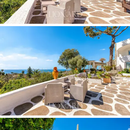
kestävyydestä, joka myönnettiin sen
ympäristösitoumuksista
Euroopan parlamentin
observatorion matkailutoimikunnan myöntämällä "Etelä-
Italian parhaaksi matkailukeskukseksi" -palkinnolla
vuonna 2010.
Huvilan arkkitehtuuri, johon kuuluu
10 erillistä asuntoa,
joissa on pieni puutarha tai oma terassi
merinäköalalla
, heijastelee sitoutumista ekologiseen
kestävyyteen. Jokainen yksikkö on suunniteltu
tarjoamaan maksimaalista mukavuutta ympäristöä
kunnioittaen käyttämällä
aurinko- ja aurinkopaneeleja
sekä lämpöaltaiden veden kierrätysjärjestelmää.
Tämä huomio yksityiskohtiin ulottuu myös sisätiloihin,
joissa tyyli ja toiminnallisuus yhdistyvät luoden
kodikkaita ja hienostuneita ympäristöjä