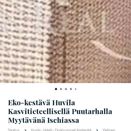
Eko-kestävä Huvila
Kasvitieteellisellä Puutarhalla
Myytävänä Ischiassa
Sijoitus
Huvila
-
Hotelli
-
Eksklusiiviset Kiinteistöt
Ylellinen