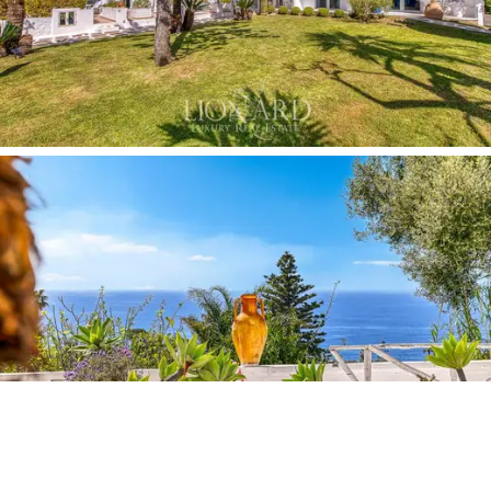
sijaitseva loungebaari
, joka sopii ihanteellisesti
tapahtumiin, cocktaileja auringonlaskun aikaan tai
yksinkertaisiin rentoutumishetkiin, vanha vesisäiliö, joka
on muunnettu
taide- tai valokuvanäyttelyille,
kongresseille, konferensseille ja joogatunnille
omistetuksi tilaan
ja vihdoin myös kukkakauppa.
Tämän huvilan ostaminen tarkoittaa arvostetun
elämäntavan valitsemista sopusoinnussa luonnon ja
historian kanssa. Se on ainutlaatuinen tilaisuus
kokea
Ischia, yksi Italian kiehtovimmista paikoista
, jossa on
pääsy eksklusiivisiin palveluihin ympäristössä, joka
kunnioittaa syvästi ekosysteemiä. Tämä kiinteistö ei
ole vain luksuskiinteistö, vaan elämäntyylin manifesti,
jossa kauneus, kestävyys ja mukavuus yhdistyvät
tarjoamaan vertaansa vailla olevan kokemuksen.