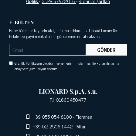
Gizlilik
-
GDPR 679/2016
-
Kullanım şartları
E-BÜLTEN
Haber bültenine kayıt olmak için formu doldurunuz. Lionard Luxury Real
Estate özel gayri menkullerinin güncellemelerini alacaksınız.
GÖNDER
Gizlilik Politikasını okudum ve verilerimin işlenmesi ile kullanılmasına
onay verdiğimi beyan ederim.
LIONARD S.p.A. s.u.
P.I. 01660450477
+39 055 054 8100
- Floransa
+39 02 2506 1442
- Milan