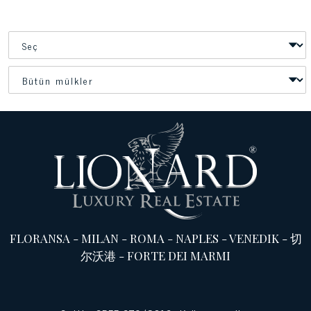
FLORANSA
-
MILAN
-
ROMA
-
NAPLES
-
VENEDIK
-
切
尔沃港
-
FORTE DEI MARMI