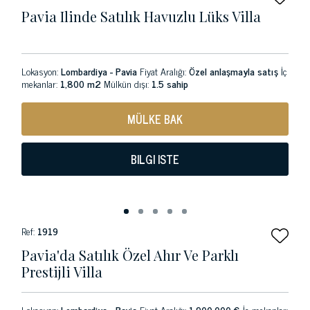
Pavia Ilinde Satılık Havuzlu Lüks Villa
Lokasyon:
Lombardiya - Pavia
Fiyat Aralığı:
Özel anlaşmayla satış
İç
mekanlar:
1,800 m2
Mülkün dışı:
1.5 sahip
MÜLKE BAK
BILGI ISTE
Ref:
1919
Pavia'da Satılık Özel Ahır Ve Parklı
Prestijli Villa
Lokasyon:
Lombardiya - Pavia
Fiyat Aralığı:
1.900.000 €
İç mekanlar: