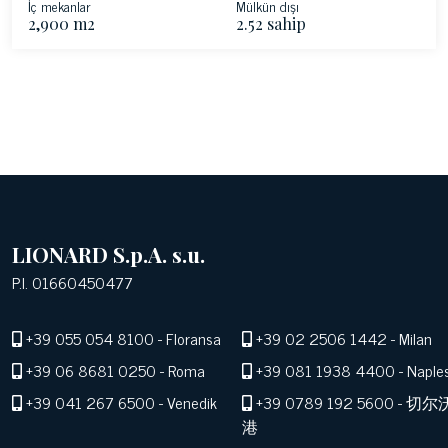
İç mekanlar
Mülkün dışı
2,900 m2
2.52 sahip
LIONARD S.p.A. s.u.
P.I. 01660450477
+39 055 054 8100
- Floransa
+39 02 2506 1442
- Milan
+39 06 8681 0250
- Roma
+39 081 1938 4400
- Naple
+39 041 267 6500
- Venedik
+39 0789 192 5600
- 切尔
港