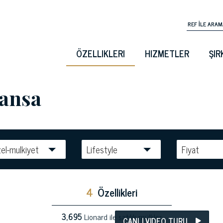
ÖZELLIKLERI
HIZMETLER
ŞIR
ransa
el-mulkiyet
Lifestyle
Fiyat
4
Özellikleri
3,695
Lionard ile satılık mülkler
CANLI VIDEO TURU