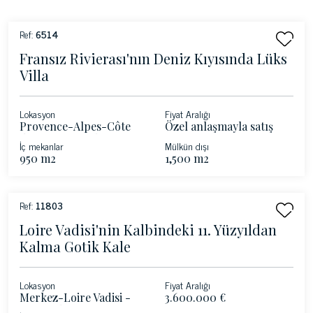
Ref:
6514
Fransız Rivierası'nın Deniz Kıyısında Lüks
Villa
Lokasyon
Fiyat Aralığı
Provence-Alpes-Côte
Özel anlaşmayla satış
d'Azur - Roquebrune-
İç mekanlar
Mülkün dışı
Cap-Martin - Fransız
950 m2
1,500 m2
Rivierası
Ref:
11803
Loire Vadisi'nin Kalbindeki 11. Yüzyıldan
Kalma Gotik Kale
Lokasyon
Fiyat Aralığı
Merkez-Loire Vadisi -
3.600.000 €
Saint-Chartier