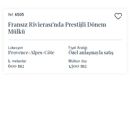
Ref:
6505
Fransız Rivierası'nda Prestijli Dönem
Mülkü
Lokasyon
Fiyat Aralığı
Provence-Alpes-Côte
Özel anlaşmayla satış
d'Azur - Roquebrune-
İç mekanlar
Mülkün dışı
Cap-Martin - Fransız
600 m2
1,500 m2
Rivierası