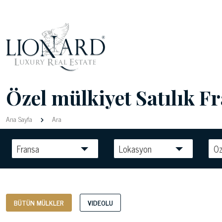
Özel mülkiyet Satılık F
Ana Sayfa
Ara
Fransa
Lokasyon
Oz
BÜTÜN MÜLKLER
VIDEOLU