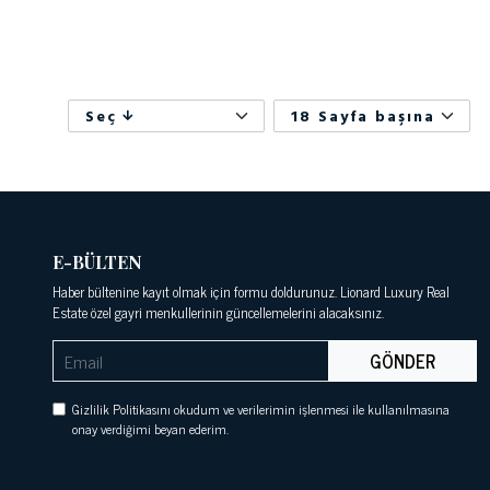
Seç
18 Sayfa başına
E-BÜLTEN
Haber bültenine kayıt olmak için formu doldurunuz. Lionard Luxury Real
Estate özel gayri menkullerinin güncellemelerini alacaksınız.
GÖNDER
Gizlilik Politikasını okudum ve verilerimin işlenmesi ile kullanılmasına
onay verdiğimi beyan ederim.