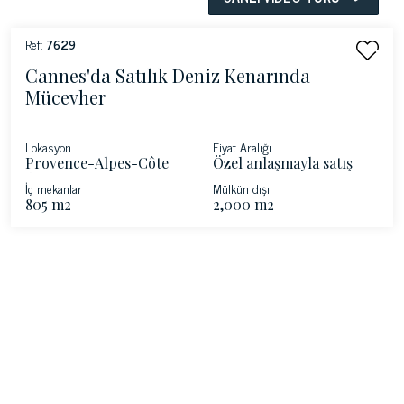
Ref:
7629
Cannes'da Satılık Deniz Kenarında
Mücevher
Lokasyon
Fiyat Aralığı
Provence-Alpes-Côte
Özel anlaşmayla satış
d'Azur - Cannes
İç mekanlar
Mülkün dışı
805 m2
2,000 m2