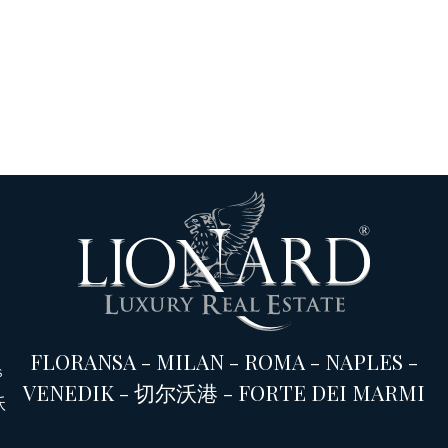
FLORANSA
-
MILAN
-
ROMA
-
NAPLES
-
s
VENEDIK
-
切尔沃港
-
FORTE DEI MARMI
沃