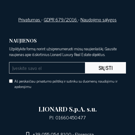
Privatumas
-
GDPR 679/2016
-
Naudojimo sąlygos
NAUJIENOS
Užpildykite formą norint užsiprenumeruoti mūsų naujienlaiškį. Gausite
naujienas apie išskirtinius Lionard Luxury Real Estate objektus.
SIŲSTI
Aš perskaičiau privatumo politiką ir sutinku su duomenų naudojimu ir
apdorojimu
LIONARD S.p.A. s.u.
P.I. 01660450477
+39 055 054 8100
- Florencija