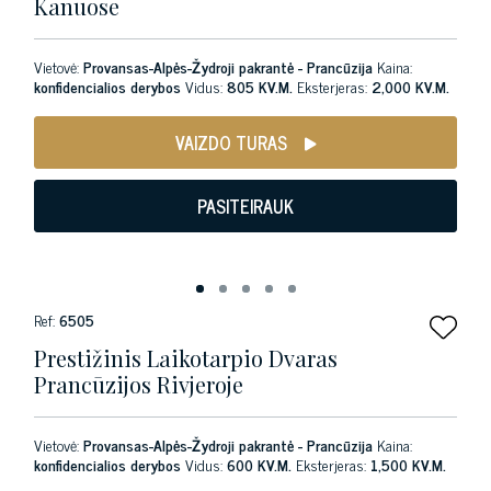
Kanuose
Vietovė:
Provansas-Alpės-Žydroji pakrantė - Prancūzija
Kaina:
konfidencialios derybos
Vidus:
805 KV.M.
Eksterjeras:
2,000 KV.M.
VAIZDO TURAS
PASITEIRAUK
Ref:
6505
Prestižinis Laikotarpio Dvaras
Prancūzijos Rivjeroje
Vietovė:
Provansas-Alpės-Žydroji pakrantė - Prancūzija
Kaina:
konfidencialios derybos
Vidus:
600 KV.M.
Eksterjeras:
1,500 KV.M.