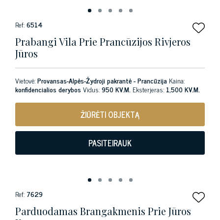
Ref:
6514
Prabangi Vila Prie Prancūzijos Rivjeros
Jūros
Vietovė:
Provansas-Alpės-Žydroji pakrantė - Prancūzija
Kaina:
konfidencialios derybos
Vidus:
950 KV.M.
Eksterjeras:
1,500 KV.M.
ŽIŪRĖTI OBJEKTĄ
PASITEIRAUK
Ref:
7629
Parduodamas Brangakmenis Prie Jūros