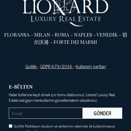
FLORANSA
-
MILAN
-
ROMA
-
NAPLES
-
VENEDIK
-
切
尔沃港
-
FORTE DEI MARMI
Gizlilik
-
GDPR 679/2016
-
Kullanım şartları
E-BÜLTEN
Haber bültenine kayıt olmak için formu doldurunuz. Lionard Luxury Real
Estate özel gayri menkullerinin güncellemelerini alacaksınız.
GÖNDER
Gizlilik Politikasını okudum ve verilerimin işlenmesi ile kullanılmasına