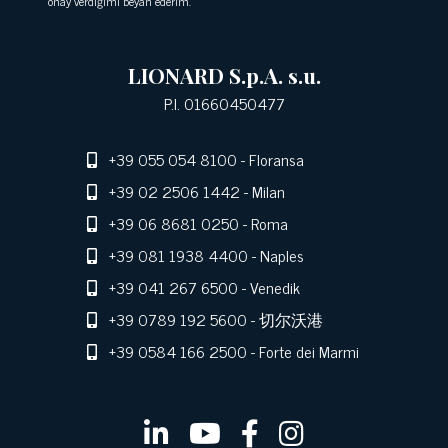
onay verdiğimi beyan ederim.
LIONARD S.p.A. s.u.
P.I. 01660450477
+39 055 054 8100
- Floransa
+39 02 2506 1442
- Milan
+39 06 8681 0250
- Roma
+39 081 1938 4400
- Naples
+39 041 267 6500
- Venedik
+39 0789 192 5600
- 切尔沃港
+39 0584 166 2500
- Forte dei Marmi