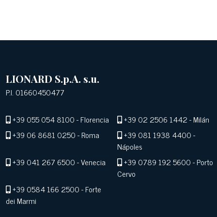
LIONARD S.p.A. s.u.
P.I. 01660450477
+39 055 054 8100
- Florencia
+39 02 2506 1442
- Milán
+39 06 8681 0250
- Roma
+39 081 1938 4400
-
Nápoles
+39 041 267 6500
- Venecia
+39 0789 192 5600
- Porto
Cervo
+39 0584 166 2500
- Forte
dei Marmi