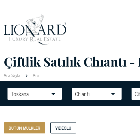
Çiftlik Satılık Chıantı - 
Ana Sayfa
Ara
Toskana
Chıantı
Ci
BÜTÜN MÜLKLER
VIDEOLU