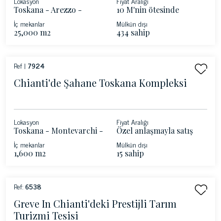
Lokasyon
Fiyat Aralığı
Toskana - Arezzo -
10 M'nin ötesinde
Chianti
İç mekanlar
Mülkün dışı
25,000 m2
434 sahip
Ref |
7924
Chianti'de Şahane Toskana Kompleksi
Lokasyon
Fiyat Aralığı
Toskana - Montevarchi -
Özel anlaşmayla satış
Chianti
İç mekanlar
Mülkün dışı
1,600 m2
15 sahip
Ref:
6538
Greve In Chianti'deki Prestijli Tarım
Turizmi Tesisi