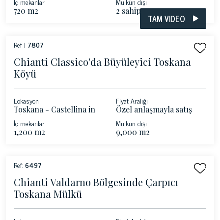
İç mekanlar
Mülkün dışı
720 m2
2 sahip
TAM VIDEO
Ref |
7807
Chianti Classico'da Büyüleyici Toskana
Köyü
Lokasyon
Fiyat Aralığı
Toskana - Castellina in
Özel anlaşmayla satış
Chianti
İç mekanlar
Mülkün dışı
1,200 m2
9,000 m2
Ref:
6497
Chianti Valdarno Bölgesinde Çarpıcı
Toskana Mülkü