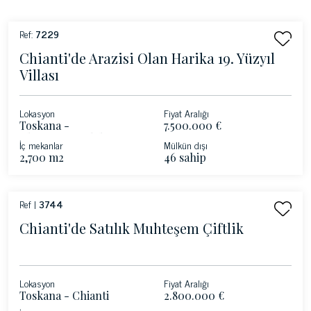
Ref:
7229
Chianti'de Arazisi Olan Harika 19. Yüzyıl
Villası
Lokasyon
Fiyat Aralığı
Toskana -
7.500.000 €
Chianti&#39;deki
İç mekanlar
Mülkün dışı
Castellina
2,700 m2
46 sahip
Ref |
3744
Chianti'de Satılık Muhteşem Çiftlik
Lokasyon
Fiyat Aralığı
Toskana - Chianti
2.800.000 €