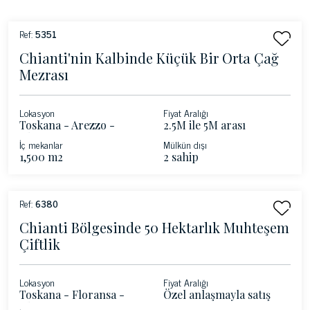
Ref:
5351
Chianti'nin Kalbinde Küçük Bir Orta Çağ
Mezrası
Lokasyon
Fiyat Aralığı
Toskana - Arezzo -
2.5M ile 5M arası
Chianti
İç mekanlar
Mülkün dışı
1,500 m2
2 sahip
Ref:
6380
Chianti Bölgesinde 50 Hektarlık Muhteşem
Çiftlik
Lokasyon
Fiyat Aralığı
Toskana - Floransa -
Özel anlaşmayla satış
Chianti