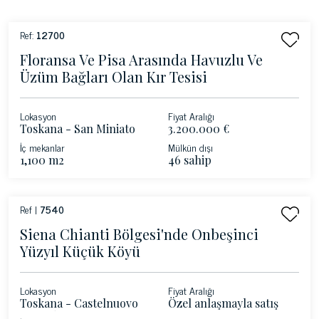
Ref:
12700
Floransa Ve Pisa Arasında Havuzlu Ve
Üzüm Bağları Olan Kır Tesisi
Lokasyon
Fiyat Aralığı
Toskana - San Miniato
3.200.000 €
İç mekanlar
Mülkün dışı
1,100 m2
46 sahip
Ref |
7540
Siena Chianti Bölgesi'nde Onbeşinci
Yüzyıl Küçük Köyü
Lokasyon
Fiyat Aralığı
Toskana - Castelnuovo
Özel anlaşmayla satış
Berardenga