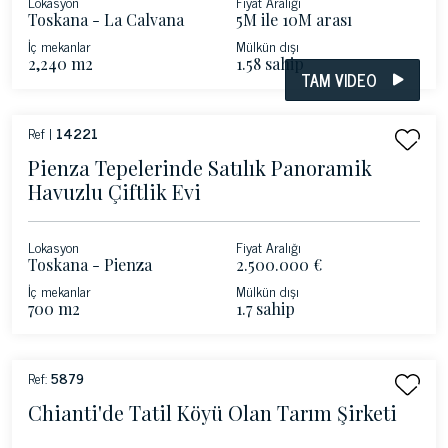
Lokasyon
Fiyat Aralığı
Toskana - La Calvana
5M ile 10M arası
İç mekanlar
Mülkün dışı
2,240 m2
1.58 sahip
TAM VIDEO
Ref |
14221
Pienza Tepelerinde Satılık Panoramik
Havuzlu Çiftlik Evi
Lokasyon
Fiyat Aralığı
Toskana - Pienza
2.500.000 €
İç mekanlar
Mülkün dışı
700 m2
1.7 sahip
Ref:
5879
Chianti'de Tatil Köyü Olan Tarım Şirketi