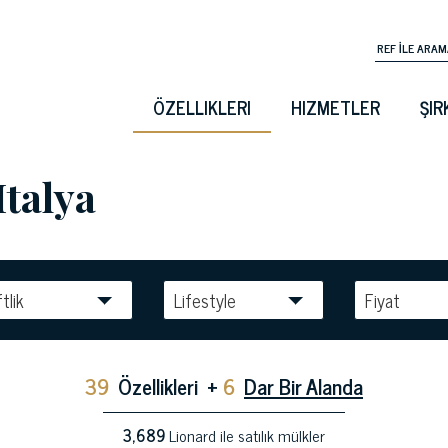
ÖZELLIKLERI
HIZMETLER
ŞIR
Italya
ftlik
Lifestyle
Fiyat
39
Özellikleri
+
6
Dar Bir Alanda
3,689
Lionard ile satılık mülkler