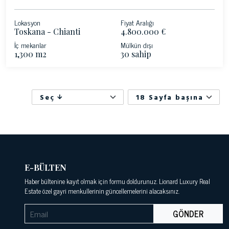
Lokasyon
Fiyat Aralığı
Toskana - Chianti
4.800.000 €
İç mekanlar
Mülkün dışı
1,300 m2
30 sahip
Seç
18 Sayfa başına
E-BÜLTEN
Haber bültenine kayıt olmak için formu doldurunuz. Lionard Luxury Real
Estate özel gayri menkullerinin güncellemelerini alacaksınız.
GÖNDER