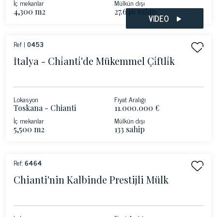
İç mekanlar
Mülkün dışı
4,300 m2
27.646 sahip
VIDEO
Ref |
0453
İtalya - Chi̇anti̇'de Mükemmel Çi̇ftli̇k
Lokasyon
Fiyat Aralığı
Toskana - Chianti
11.000.000 €
İç mekanlar
Mülkün dışı
5,500 m2
133 sahip
Ref:
6464
Chianti'nin Kalbinde Prestijli Mülk