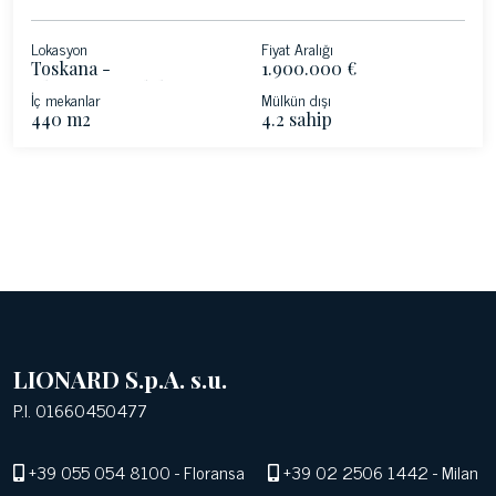
Lokasyon
Fiyat Aralığı
Toskana -
1.900.000 €
Chianti&#39;deki Greve
İç mekanlar
Mülkün dışı
440 m2
4.2 sahip
LIONARD S.p.A. s.u.
P.I. 01660450477
+39 055 054 8100
- Floransa
+39 02 2506 1442
- Milan