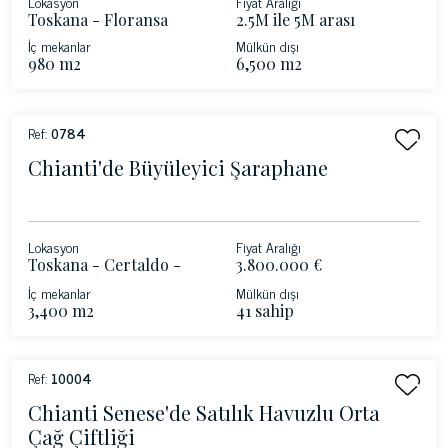
Lokasyon
Fiyat Aralığı
Toskana - Floransa
2.5M ile 5M arası
İç mekanlar
Mülkün dışı
980 m2
6,500 m2
Ref:
0784
Chianti'de Büyüleyici Şaraphane
Lokasyon
Fiyat Aralığı
Toskana - Certaldo -
3.800.000 €
Chianti Florentine
İç mekanlar
Mülkün dışı
Tepeleri
3,400 m2
41 sahip
Ref:
10004
Chianti Senese'de Satılık Havuzlu Orta
Çağ Çiftliği