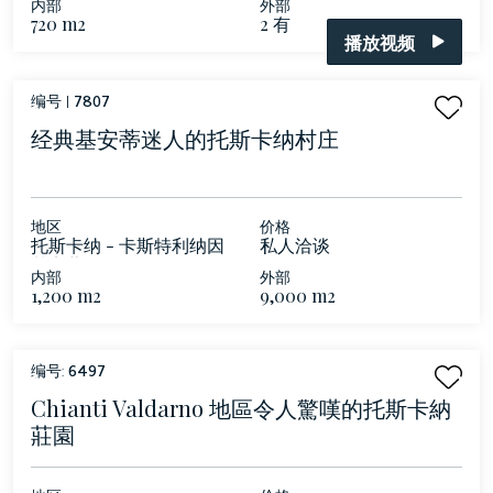
内部
外部
720 m2
2 有
播放视频
编号 |
7807
经典基安蒂迷人的托斯卡纳村庄
地区
价格
托斯卡纳 - 卡斯特利纳因
私人洽谈
基安蒂
内部
外部
1,200 m2
9,000 m2
编号:
6497
Chianti Valdarno 地區令人驚嘆的托斯卡納
莊園