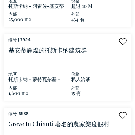
地区
价格
托斯卡纳 - 阿雷佐-基安蒂
超过 10 M
内部
外部
25,000 m2
434 有
编号 |
7924
基安蒂辉煌的托斯卡纳建筑群
地区
价格
托斯卡纳 - 蒙特瓦尔基 -
私人洽谈
基安蒂
内部
外部
1,600 m2
15 有
编号:
6538
Greve In Chianti 著名的農家樂度假村