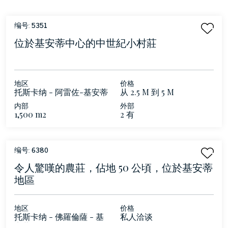
编号:
5351
位於基安蒂中心的中世紀小村莊
地区
价格
托斯卡纳 - 阿雷佐-基安蒂
从 2.5 M 到 5 M
内部
外部
1,500 m2
2 有
编号:
6380
令人驚嘆的農莊，佔地 50 公頃，位於基安蒂
地區
地区
价格
托斯卡纳 - 佛羅倫薩 - 基
私人洽谈
安蒂