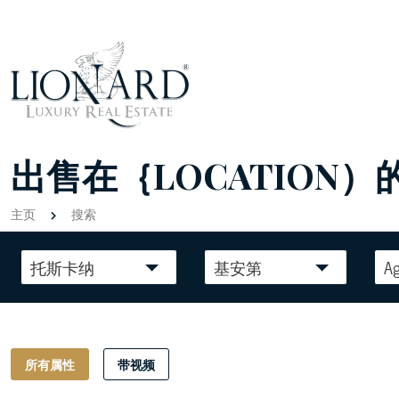
出售在｛LOCATION）
主页
搜索
托斯卡纳
基安第
Ag
所有属性
带视频