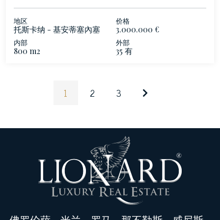
地区
价格
托斯卡纳 - 基安蒂塞內塞
3.000.000 €
内部
外部
800 m2
35 有
1
2
3
佛罗伦萨
-
米兰
-
罗马
-
那不勒斯
-
威尼斯
-