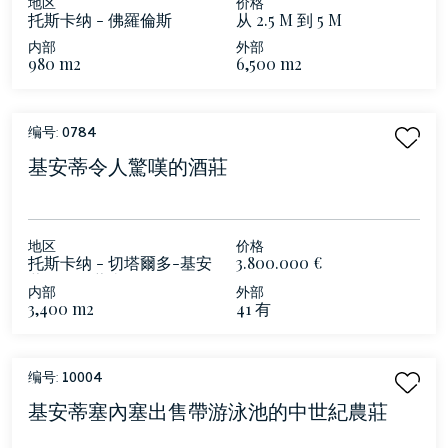
地区
价格
托斯卡纳 - 佛羅倫斯
从 2.5 M 到 5 M
内部
外部
980 m2
6,500 m2
编号:
0784
基安蒂令人驚嘆的酒莊
地区
价格
托斯卡纳 - 切塔爾多-基安
3.800.000 €
蒂佛羅倫薩山
内部
外部
3,400 m2
41 有
编号:
10004
基安蒂塞內塞出售帶游泳池的中世紀農莊