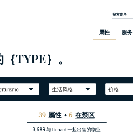
屬性
服务
的｛TYPE｝。
riturismo
生活风格
价格
39
屬性
+
6
在禁区
3,689
与 Lionard 一起出售的物业