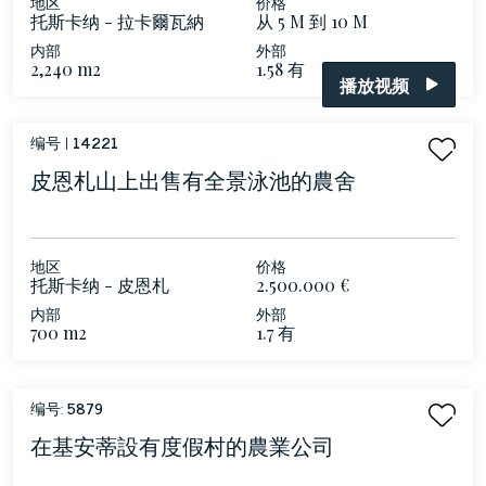
地区
价格
托斯卡纳 - 拉卡爾瓦納
从 5 M 到 10 M
内部
外部
2,240 m2
1.58 有
播放视频
编号 |
14221
皮恩札山上出售有全景泳池的農舍
地区
价格
托斯卡纳 - 皮恩札
2.500.000 €
内部
外部
700 m2
1.7 有
编号:
5879
在基安蒂設有度假村的農業公司