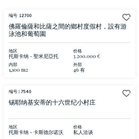
编号:
12700
佛羅倫薩和比薩之間的鄉村度假村，設有游
泳池和葡萄園
地区
价格
托斯卡纳 - 聖米尼亞托
3.200.000 €
内部
外部
1,100 m2
46 有
编号 |
7540
锡耶纳基安蒂的十六世纪小村庄
地区
价格
托斯卡纳 - 卡斯德尔诺沃
私人洽谈
贝拉登卡