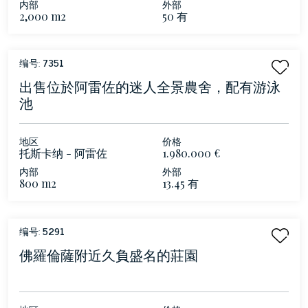
内部
外部
2,000 m2
50 有
编号:
7351
出售位於阿雷佐的迷人全景農舍，配有游泳
池
地区
价格
托斯卡纳 - 阿雷佐
1.980.000 €
内部
外部
800 m2
13.45 有
编号:
5291
佛羅倫薩附近久負盛名的莊園