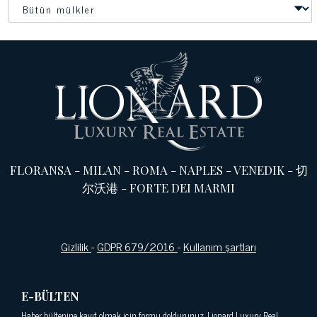
FLORANSA
-
MILAN
-
ROMA
-
NAPLES
-
VENEDIK
-
切
尔沃港
-
FORTE DEI MARMI
Gizlilik
-
GDPR 679/2016
-
Kullanım şartları
E-BÜLTEN
Haber bültenine kayıt olmak için formu doldurunuz. Lionard Luxury Real