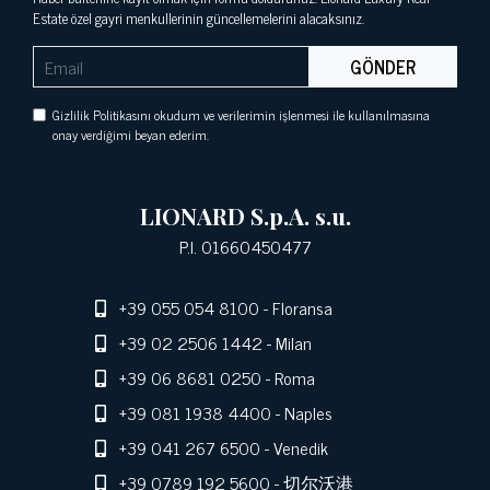
Estate özel gayri menkullerinin güncellemelerini alacaksınız.
GÖNDER
Gizlilik Politikasını okudum ve verilerimin işlenmesi ile kullanılmasına
onay verdiğimi beyan ederim.
LIONARD S.p.A. s.u.
P.I. 01660450477
+39 055 054 8100
- Floransa
+39 02 2506 1442
- Milan
+39 06 8681 0250
- Roma
+39 081 1938 4400
- Naples
+39 041 267 6500
- Venedik
+39 0789 192 5600
- 切尔沃港