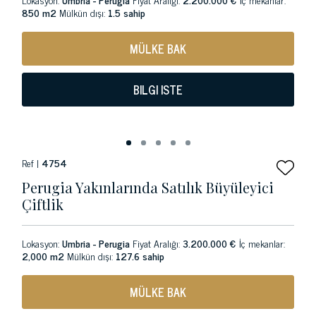
850 m2
Mülkün dışı:
1.5 sahip
MÜLKE BAK
BILGI ISTE
Ref |
4754
Perugia Yakınlarında Satılık Büyüleyici
Çiftlik
Lokasyon:
Umbria - Perugia
Fiyat Aralığı:
3.200.000 €
İç mekanlar:
2,000 m2
Mülkün dışı:
127.6 sahip
MÜLKE BAK