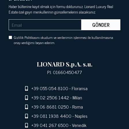
Haber bültenine kayıt olmak için formu doldurunuz. Lionard Luxury Real
Estate özel gayri menkullerinin güncellemelerini alacaksınız.
GÖNDER
Gizlilik Politikasını okudum ve verilerimin işlenmesi ile kullanılmasına
onay verdiğimi beyan ederim.
LIONARD S.p.A. s.u.
P.I. 01660450477
+39 055 054 8100
- Floransa
+39 02 2506 1442
- Milan
+39 06 8681 0250
- Roma
+39 081 1938 4400
- Naples
+39 041 267 6500
- Venedik