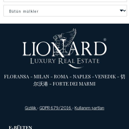
FLORANSA
-
MILAN
-
ROMA
-
NAPLES
-
VENEDIK
-
切
尔沃港
-
FORTE DEI MARMI
Gizlilik
-
GDPR 679/2016
-
Kullanım şartları
E-BÜLTEN