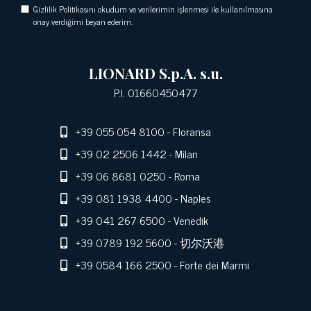
Gizlilik Politikasını okudum ve verilerimin işlenmesi ile kullanılmasına
onay verdiğimi beyan ederim.
LIONARD S.p.A. s.u.
P.I. 01660450477
+39 055 054 8100
- Floransa
+39 02 2506 1442
- Milan
+39 06 8681 0250
- Roma
+39 081 1938 4400
- Naples
+39 041 267 6500
- Venedik
+39 0789 192 5600
- 切尔沃港
+39 0584 166 2500
- Forte dei Marmi