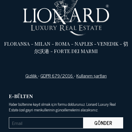
FLORANSA
-
MILAN
-
ROMA
-
NAPLES
-
VENEDIK
-
切
尔沃港
-
FORTE DEI MARMI
Gizlilik
-
GDPR 679/2016
-
Kullanım şartları
E-BÜLTEN
Haber bültenine kayıt olmak için formu doldurunuz. Lionard Luxury Real
Estate özel gayri menkullerinin güncellemelerini alacaksınız.
GÖNDER