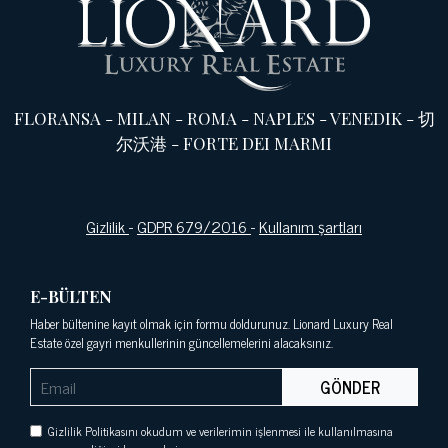
FLORANSA
-
MILAN
-
ROMA
-
NAPLES
-
VENEDIK
-
切
尔沃港
-
FORTE DEI MARMI
Gizlilik
-
GDPR 679/2016
-
Kullanım şartları
E-BÜLTEN
Haber bültenine kayıt olmak için formu doldurunuz. Lionard Luxury Real
Estate özel gayri menkullerinin güncellemelerini alacaksınız.
GÖNDER
Gizlilik Politikasını okudum ve verilerimin işlenmesi ile kullanılmasına