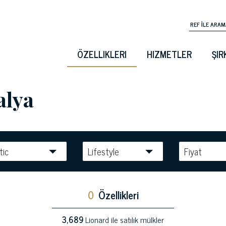
ÖZELLIKLERI
HIZMETLER
ŞIR
talya
tic
Lifestyle
Fiyat
0
Özellikleri
3,689
Lionard ile satılık mülkler