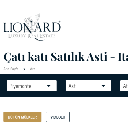
Çatı katı Satılık Asti - I
Ana Sayfa
Ara
Piyemonte
Asti
At
BÜTÜN MÜLKLER
VIDEOLU