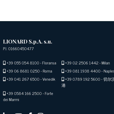
LIONARD S.p.A. s.u.
P.I. 01660450477
+39 055 054 8100
- Floransa
+39 02 2506 1442
- Milan
+39 06 8681 0250
- Roma
+39 081 1938 4400
- Naple
+39 041 267 6500
- Venedik
+39 0789 192 5600
- 切尔
港
+39 0584 166 2500
- Forte
dei Marmi