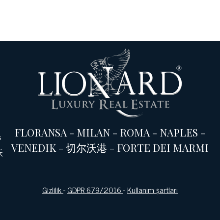
FLORANSA
-
MILAN
-
ROMA
-
NAPLES
-
s
VENEDIK
-
切尔沃港
-
FORTE DEI MARMI
沃
Gizlilik
-
GDPR 679/2016
-
Kullanım şartları