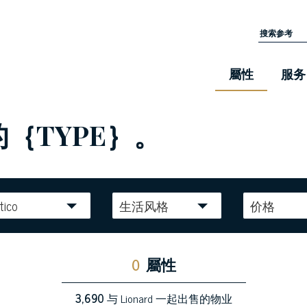
屬性
服务
的｛TYPE｝。
tico
生活风格
价格
0
屬性
3,690
与 Lionard 一起出售的物业