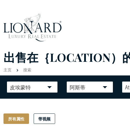
出售在｛LOCATION）
主页
搜索
皮埃蒙特
阿斯蒂
At
所有属性
带视频