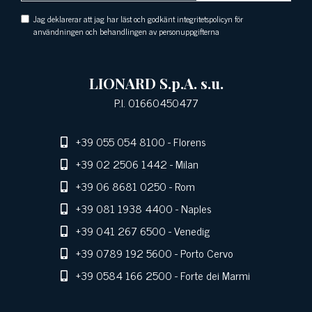
Jag deklarerar att jag har läst och godkänt integritetspolicyn för
användningen och behandlingen av personuppgifterna
LIONARD S.p.A. s.u.
P.I. 01660450477
+39 055 054 8100
- Florens
+39 02 2506 1442
- Milan
+39 06 8681 0250
- Rom
+39 081 1938 4400
- Naples
+39 041 267 6500
- Venedig
+39 0789 192 5600
- Porto Cervo
+39 0584 166 2500
- Forte dei Marmi