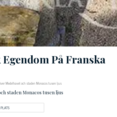
sk Egendom På Franska
över Medelhavet och staden Monacos tusen ljus
ch staden Monacos tusen ljus
PLATS