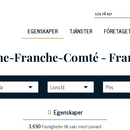
EGENSKAPER
TJÄNSTER
FÖRETAGE
ogne-Franche-Comté - Fr
la
Livsstil
Pris
0
Egenskaper
3,690
Fastigheter till salu med Lionard