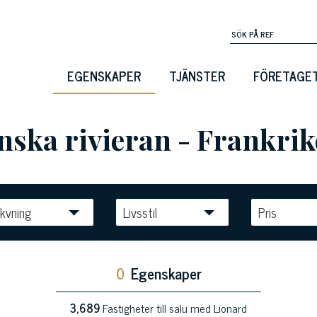
EGENSKAPER
TJÄNSTER
FÖRETAGE
anska rivieran - Frankrik
kvning
Livsstil
Pris
0
Egenskaper
3,689
Fastigheter till salu med Lionard