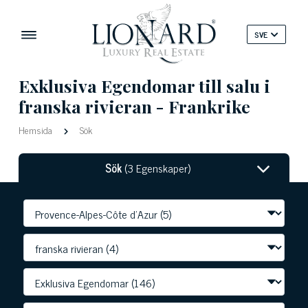
SVE
Exklusiva Egendomar till salu i
franska rivieran - Frankrike
Hemsida
Sök
Sök
(3 Egenskaper)