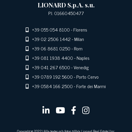
LIONARD S.p.A. s.u.
P.I. 01660450477
+39 055 054 8100
- Florens
+39 02 2506 1442
- Milan
+39 06 8681 0250
- Rom
+39 081 1938 4400
- Naples
+39 041 267 6500
- Venedig
+39 0789 192 5600
- Porto Cervo
+39 0584 166 2500
- Forte dei Marmi
Copyright © 2022 | Alla texter och foton tillhör Lionard Real Estate | Inc.