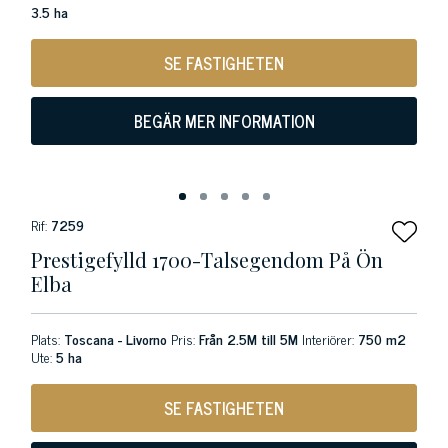
3.5 ha
SE FASTIGHETEN
BEGÄR MER INFORMATION
Rif:
7259
Prestigefylld 1700-Talsegendom På Ön
Elba
Plats:
Toscana - Livorno
Pris:
Från 2.5M till 5M
Interiörer:
750 m2
Ute:
5 ha
SE FASTIGHETEN