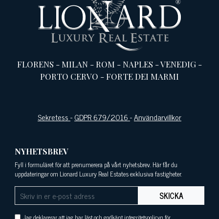
FLORENS
-
MILAN
-
ROM
-
NAPLES
-
VENEDIG
-
PORTO CERVO
-
FORTE DEI MARMI
Sekretess
-
GDPR 679/2016
-
Användarvillkor
NYHETSBREV
Fyll i formuläret för att prenumerera på vårt nyhetsbrev. Här får du
uppdateringar om Lionard Luxury Real Estates exklusiva fastigheter.
SKICKA
Jag deklarerar att jag har läst och godkänt integritetspolicyn för