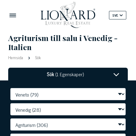
SVE
Agriturism till salu i Venedig -
Italien
Hemsida
Sök
Sök
(1 Egenskaper)