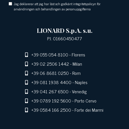
Jag deklarerar att jag har läst och godkänt integritetspolicyn för
användningen och behandlingen av personuppgifterna
LIONARD S.p.A. s.u.
P.I. 01660450477
+39 055 054 8100
- Florens
+39 02 2506 1442
- Milan
+39 06 8681 0250
- Rom
+39 081 1938 4400
- Naples
+39 041 267 6500
- Venedig
+39 0789 192 5600
- Porto Cervo
+39 0584 166 2500
- Forte dei Marmi