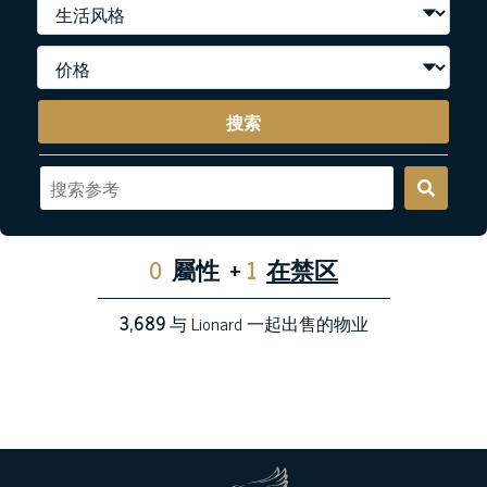
搜索
0
屬性
+
1
在禁区
3,689
与 Lionard 一起出售的物业