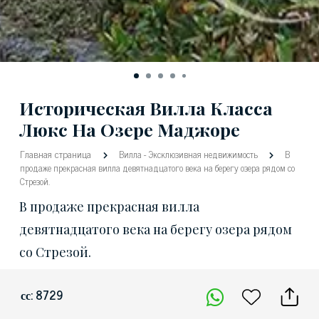
Историческая Вилла Класса
Люкс На Озере Маджоре
Главная страница
Вилла
-
Эксклюзивная недвижимость
В
продаже прекрасная вилла девятнадцатого века на берегу озера рядом со
Стрезой.
В продаже прекрасная вилла
девятнадцатого века на берегу озера рядом
со Стрезой.
сс: 8729