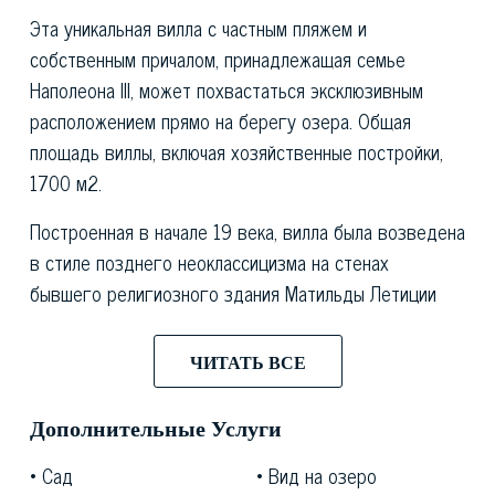
Эта уникальная вилла с частным пляжем и
собственным причалом, принадлежащая семье
Наполеона III, может похвастаться эксклюзивным
расположением прямо на берегу озера. Общая
площадь виллы, включая хозяйственные постройки,
1700 м2.
Построенная в начале 19 века, вилла была возведена
в стиле позднего неоклассицизма на стенах
бывшего религиозного здания Матильды Летиции
Гульельмины Бонапарт, дочери Джероламо,
младшего брата Наполеона. Впоследствии
ЧИТАТЬ ВСЕ
перешедшее во владение русского князя Владимира
Андреевича Долгорукого, имение было
Дополнительные Услуги
реконструировано лишь в конце прошлого века, а
Сад
Вид на озеро
окружающий его большой парк сохранил свой