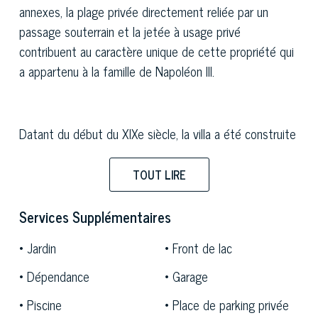
annexes, la plage privée directement reliée par un
passage souterrain et la jetée à usage privé
contribuent au caractère unique de cette propriété qui
a appartenu à la famille de Napoléon III.
Datant du début du XIXe siècle, la villa a été construite
dans le style néoclassique tardif sur les murs d'un
édifice religieux antérieur pour Mathilde Létitia
TOUT LIRE
Wilhelmine Bonaparte, fille du frère cadet de Napoléon,
Jérôme. Propriété ultérieure du prince russe Vladimir
Services Supplémentaires
Andrevic Dolgorukij, l'édifice n'a été remodelé qu'à la fin
Jardin
Front de lac
du siècle dernier, tandis que le grand parc qui l'entoure
est resté intact dans sa conception d'origine, imaginée
Dépendance
Garage
par Anatolij Demidoff, le mari de Mathilde et célèbre
Piscine
Place de parking privée
amateur et constructeur de jardins, notamment en