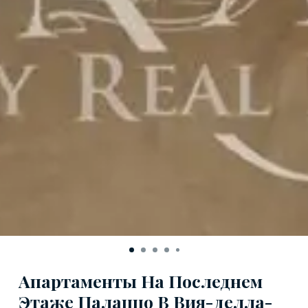
Апартаменты На Последнем
Этаже Палаццо В Вия-делла-