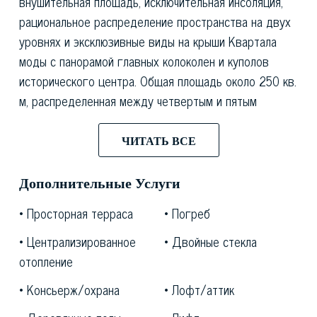
внушительная площадь, исключительная инсоляция,
рациональное распределение пространства на двух
уровнях и эксклюзивные виды на крыши Квартала
моды с панорамой главных колоколен и куполов
исторического центра. Общая площадь около 250 кв.
м, распределенная между четвертым и пятым
этажами (третьим и четвертым по итальянской
системе), соединенными легкой стеклянной
ЧИТАТЬ ВСЕ
лестницей, организована с особой архитектурной
тщательностью в рамках чистой прямоугольной
Дополнительные Услуги
планировки, что оптимизирует каждое помещение и
Просторная терраса
Погреб
обеспечивает плавный переход между парадной,
ночной и сервисной зонами. Юго-западная
Централизированное
Двойные стекла
ориентация на высоких этажах гарантирует высокое
отопление
качество естественного света в течение всего дня,
Консьерж/охрана
Лофт/аттик
а закаты здесь окрашивают фасады Квартала в