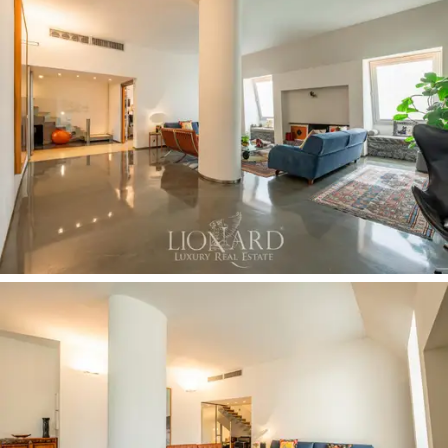
редкую и ценную инфраструктуру для ведения
домашнего хозяйства на профессиональном уровне.
Сценографичная внутренняя лестница из стекла
ведет на верхний уровень, полностью посвященный
зоне отдыха: здесь мастер-люкс занимает наиболее
панорамную позицию с двойной экспозицией,
собственной ванной комнатой и гардеробной, а
вторая спальня дополнена встроенным рабочим
местом и индивидуальным санузлом. Здание,
оборудованное постом консьержа, службой
безопасности, лифтом, центральным отоплением и
двухкамерными стеклопакетами, обеспечивает
уровень управления и комфорта, полностью
отвечающий самым высоким стандартам
взыскательной клиентуры.