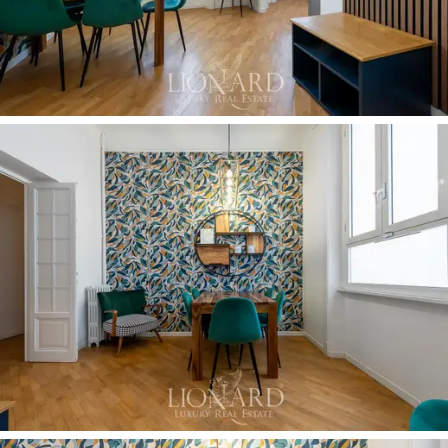
городского жилья. Три ванные комнаты гармонично
дополняют спальную зону, предлагая
функциональную планировку, полностью
соответствующую высокому классу резиденции.
Центральное отопление дополнено современной
потолочной системой обогрева и охлаждения со
сплит-инверторами в каждой комнате, что
обеспечивает оптимальный микроклимат в любое
время года без ущерба для эстетики интерьера.
Удобная прачечная и кладовая комната в коридоре
завершают практическое оснащение апартаментов.
Объект имеет официальную лицензию на ведение
гостиничной деятельности в формате
коммерческого гостевого дома (casa vacanze
imprenditoriale), что значительно расширяет
возможности его использования для тех, кто желает