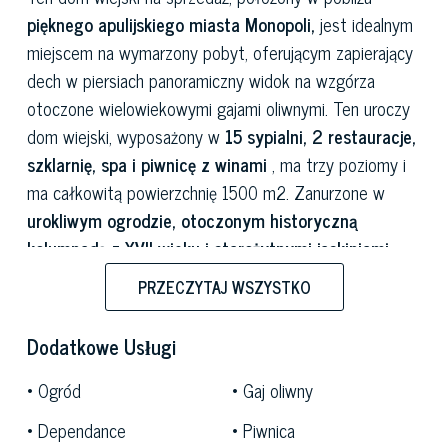
pięknego apulijskiego miasta Monopoli,
jest idealnym
miejscem na wymarzony pobyt, oferującym zapierający
dech w piersiach panoramiczny widok na wzgórza
otoczone wielowiekowymi gajami oliwnymi. Ten uroczy
dom wiejski, wyposażony w
15 sypialni, 2 restauracje,
szklarnię, spa i piwnicę z winami
, ma trzy poziomy i
ma całkowitą powierzchnię 1500 m2. Zanurzone w
urokliwym ogrodzie, otoczonym historyczną
kolumnadą z XVII wieku i starożytnymi jaskiniami
zamienionymi na sypialnie lub pomieszczenia
PRZECZYTAJ WSZYSTKO
ogólnodostępne, gospodarstwo oferuje niepowtarzalną
atmosferę. Jego rozległy teren zewnętrzny zajmuje
Dodatkowe Usługi
imponującą powierzchnię 18 hektarów i obejmuje kilka
tarasów, werand, ogród różany, rozległy gaj oliwny
Ogród
Gaj oliwny
w produkcji i ogrody warzywne
. Na terenie
Dependance
Piwnica
posiadłości znajduje się także
niewielki XVIII-wieczny