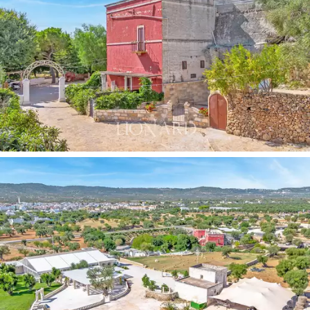
mogąca pomieścić do 200 gości, charakteryzująca się
otwartą kuchnią i wiecznie zielonym terrarium
,
które zapewnia wciągające wrażenia na łonie natury.
Zabytkowy kościół z XVIII wieku,
położony na
wzniesieniu na terenie folwarku i otoczony urokliwym
ogrodem różanym, jest idealnym miejscem do
organizacji uroczystości cywilnych i dodaje baśniowego
charakteru. Na terenie obiektu znajduje się również
centrum urody, basen znajdujący się w jaskini oraz
przestronna piwnica z winami.
Ogród na dachu z zabytkową kolumnadą
to urokliwe
miejsce, które przeniesie Cię w czasie, wraz z otwartą
kuchnią i obszarem chronionym pergolą. Unikalną cechą
tego ogrodu są fascynujące naturalne jaskinie
przekształcone w pokoje lub przestrzenie wspólne, a
nawet salon z rumem.
Widok jaskiń w świetle księżyca