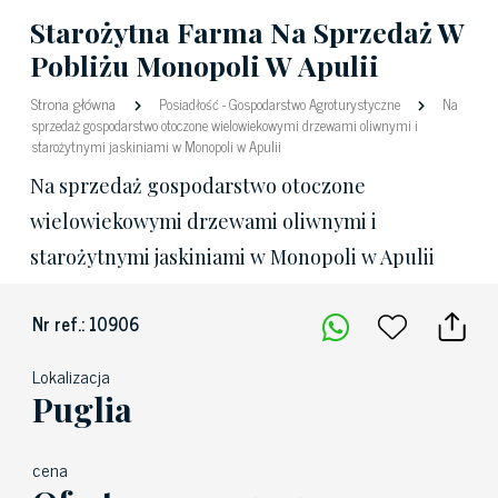
Starożytna Farma Na Sprzedaż W
Pobliżu Monopoli W Apulii
Strona główna
Posiadłość
-
Gospodarstwo Agroturystyczne
Na
sprzedaż gospodarstwo otoczone wielowiekowymi drzewami oliwnymi i
starożytnymi jaskiniami w Monopoli w Apulii
Na sprzedaż gospodarstwo otoczone
wielowiekowymi drzewami oliwnymi i
starożytnymi jaskiniami w Monopoli w Apulii
Nr ref.: 10906
Lokalizacja
Puglia
cena