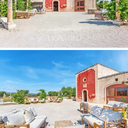
Luksusowy apartament mieści się w starożytnej
jaskini, w której niegdyś przebywały zwierzęta z
farmy,
a obecnie oferuje prywatne wejście z
przestronnym panoramicznym tarasem, idealnym na
romantyczne kolacje lub po prostu do podziwiania
okolicy. Apartament, również znajdujący się w jaskini,
posiada uroczą werandę z widokiem na dużą salę
gospodarstwa, a także strefę relaksacyjną i łaźnię
turecką.
Apartament Junior to przytulna wnęka
stworzona ze starożytnej studni
i wyposażona w
wygodny salon z kącikiem do czytania.
Równie urokliwe są sypialnie kategorii „komfort”, z
których jedna zlokalizowana jest w przestrzeni
przeznaczonej dotychczas dla menadżerów, z
komfortowym salonem wzbogaconym o kącik
czytelniczy. Inny pokój oferuje oddzielne wejście i taras