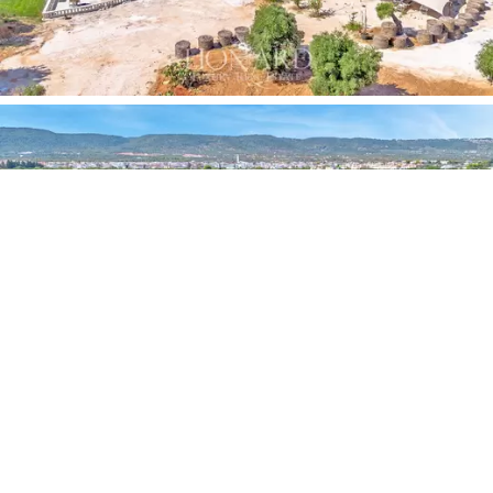
tworzy magiczną atmosferę,
idealną na
niezapomniane chwile. Eksplorując rozległą posiadłość
otoczoną wielowiekowymi gajami oliwnymi, przechodząc
przez drzewa cytrusowe, trafisz na plac
charakteryzujący się dużą prerią i terenem
przeznaczonym na duże przyjęcia. Ponadto na terenie
rozległej 18-hektarowej posesji dobiega końca budowa
pięknego basenu.
Ostatecznie ten niezwykły dom na sprzedaż, otoczony
wielowiekowymi gajami oliwnymi, stanowi wyjątkową
nieruchomość, która łączy w sobie urok historii Apulii ze
wszystkimi wygodami niezbędnymi do wymarzonego
pobytu.