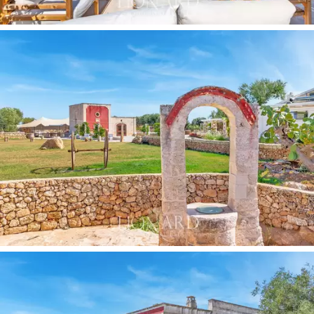
z widokiem na „ostrze” i jaskinie, a jeszcze inny
dysponuje prysznicem do chromoterapii. Pokój Deluxe z
niezależnym tarasem oferuje
panoramiczny widok na
zabytkowy XVII-wieczny ogród i wyposażony jest w
jacuzzi
. Pokój Superior mieści się w dawnej kuchni
folwarcznej, z zabytkowym kominkiem pośrodku pokoju
i całkowicie niezależnym tarasem z widokiem na
otaczającą ogród kolumnadę. Wreszcie, istnieją dwa
pokoje standardowe z małym balkonem, każdy z
fascynującym widokiem na ogród lub starożytny dom
wiejski.
W gospodarstwie znajdują się dwie restauracje o
łącznej pojemności 70 miejsc w pomieszczeniach
zamkniętych i 150 miejsc na świeżym powietrzu.
Wewnętrzny salon to imponująca konstrukcja, szklarnia