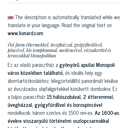
The description is automatically translated while we
translate in your language. Read the original text on
www.lionard.com
Ősi farm éttermekkel, üvegházzal, gyógyfürdővel,
pincével, kis templommal, medencével, rózsakerttel és
teraszokkal Monopoliban
Ez az eladó parasztház a
gyönyörű apuliai Monopoli
város közelében található,
és ideális hely egy
álomtartózkodáshoz, lélegzetelállító panorámát kínálva
az évszázados olajfaligetekkel körülvett dombokra. Ez
a bájos parasztház
15 hálószobával, 2 étteremmel,
üvegházzal, gyógyfürdővel és borospincével
rendelkezik, három szintes és 1500 nm-es.
Az 1600-as
évekre visszanyúló történelmi oszlopcsarnokkal