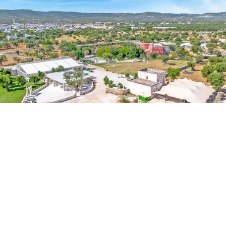
kiegészítve. Ennek a kertnek az egyedülálló jellemzője a
lenyűgöző természetes barlangok, amelyek szobává
vagy közös terekké, sőt rumtársalgóvá alakultak.
A
barlangok kilátása a holdfényben varázslatos
hangulatot varázsol,
tökéletes a felejthetetlen
pillanatokhoz. Az évszázados olajfaligetekkel körülvett
hatalmas birtok felfedezésekor a citrusfák között
haladva talál egy teret, amelyet egy nagy préri és egy
nagy fogadásoknak szentelt terület jellemez. Ezen
túlmenően, ennek a hatalmas, 18 hektáros birtoknak a
területén egy gyönyörű medence építése a
befejezéshez közeledik.
Végső soron ez a rendkívüli parasztház, amelyet
évszázados olajfaligetek vesznek körül, egy egyedülálló
ingatlant képvisel, amely egyesíti az apuliai történelem