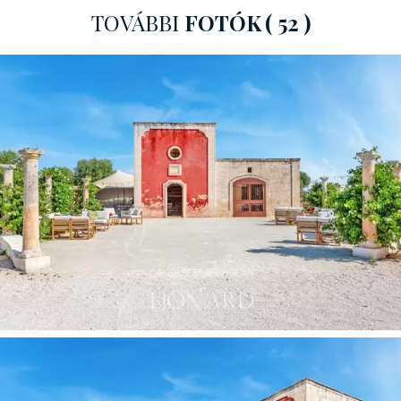
tengerével és nagyon finom homokos strandjaival.
TOVÁBBI
FOTÓK
( 52 )
A történelmi barlangokkal körülvett varázslatos
ösvényen keresztül egy fenséges lila épülethez
érkezünk. A parasztházban 11 hálószoba található, 4
további hálószoba pedig jelenleg épül.
A
luxuslakosztály egy ősi barlangban található, amely
egykor a farm állatainak otthont adott,
és most
külön bejárattal és tágas panorámás terasszal
rendelkezik, amely ideális romantikus vacsorákhoz vagy
egyszerűen csak a környezet megcsodálásához. A
szintén egy barlangban található lakosztály hangulatos
verandájáról a farm nagy termére nyílik kilátás, valamint
pihenősarokkal és törökfürdővel rendelkezik.
A Junior
lakosztály egy barátságos fülke egy ősi kútból
, és
kényelmes nappalival és olvasósarokkal rendelkezik.