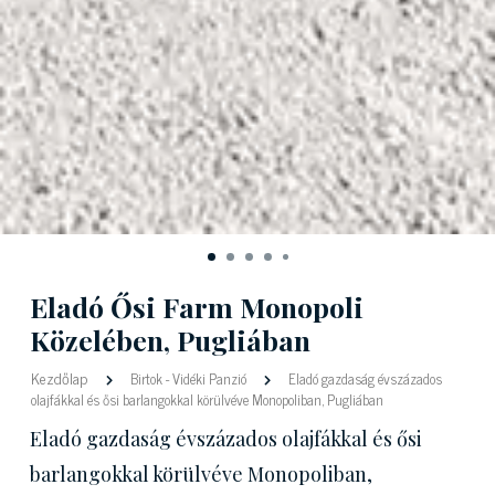
Eladó Ősi Farm Monopoli
Közelében, Pugliában
Kezdőlap
Birtok
-
Vidéki Panzió
Eladó gazdaság évszázados
olajfákkal és ősi barlangokkal körülvéve Monopoliban, Pugliában
Eladó gazdaság évszázados olajfákkal és ősi
barlangokkal körülvéve Monopoliban,