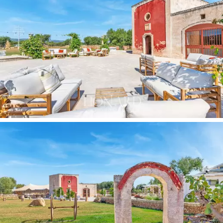
Ugyanilyen varázslatosak a "komfort" kategóriájú
hálószobák, amelyek közül az egyik a korábban a
jászolnak szentelt térben kapott helyet, olvasósarokkal
gazdagított kényelmes társalgóval. Egy másik szoba
külön bejárattal és terasszal rendelkezik, kilátással a
"penge"-re és a barlangokra, míg egy másik szoba
színterápiás zuhanyzóval rendelkezik. A deluxe szoba
független terasszal
, panorámás kilátással a
történelmi 17. századi kertre, és jakuzzival
rendelkezik
. A Superior szoba a tanya régi konyhájában
található, a szoba közepén egy történelmi kandalló és
egy teljesen független terasz, amely a kertet
körülvevő oszlopsorra néz. Végül két standard szoba
van kis erkéllyel, amelyek mindegyike lenyűgöző kilátást
nyújt a kertre vagy az ősi parasztházra.