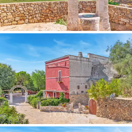
A farmon két étterem található, melyek
összkapacitása 70 fedett és 150 kültéri ülőhely. A
belső társalgó egy impozáns szerkezet, egy akár 200
fő befogadására alkalmas üvegház, amelyet
egy
nyitott konyha és egy örökzöld terrárium
jellemez,
amely magával ragadó élményt nyújt a természetben.
Az 1700-as évekből származó történelmi templom,
amely a tanyán belül magaslaton található, és egy bájos
rózsakerttel körülvéve ideális hely polgári szertartások
lebonyolításához, és mesebeli hangulatot kölcsönöz a
kontextusnak. Az ingatlan szépségközponttal, egy
barlangban található úszómedencével és tágas
borospincével is rendelkezik.
A tetőkert történelmi oszlopsorával
egy elbűvölő
hely, amely úgy tűnik, hogy visszarepít az időben, egy
nyitott konyhával és egy pergolával védett területtel