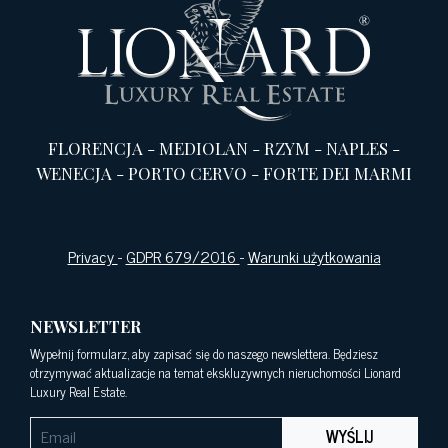
FLORENCJA
-
MEDIOLAN
-
RZYM
-
NAPLES
-
WENECJA
-
PORTO CERVO
-
FORTE DEI MARMI
Privacy
-
GDPR 679/2016
-
Warunki użytkowania
NEWSLETTER
Wypełnij formularz, aby zapisać się do naszego newslettera. Będziesz
otrzymywać aktualizacje na temat ekskluzywnych nieruchomości Lionard
Luxury Real Estate.
WYŚLIJ