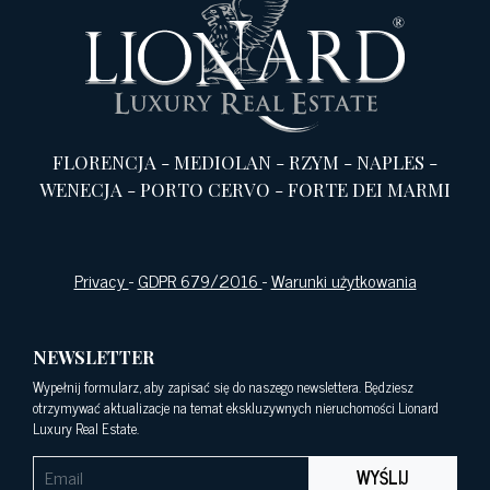
FLORENCJA
-
MEDIOLAN
-
RZYM
-
NAPLES
-
WENECJA
-
PORTO CERVO
-
FORTE DEI MARMI
Privacy
-
GDPR 679/2016
-
Warunki użytkowania
NEWSLETTER
Wypełnij formularz, aby zapisać się do naszego newslettera. Będziesz
otrzymywać aktualizacje na temat ekskluzywnych nieruchomości Lionard
Luxury Real Estate.
WYŚLIJ