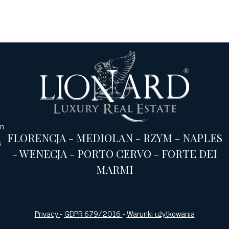
an
FLORENCJA
-
MEDIOLAN
-
RZYM
-
NAPLES
s
-
WENECJA
-
PORTO CERVO
-
FORTE DEI
MARMI
Privacy
-
GDPR 679/2016
-
Warunki użytkowania