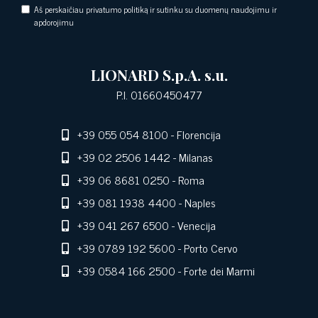
Aš perskaičiau privatumo politiką ir sutinku su duomenų naudojimu ir
apdorojimu
LIONARD S.p.A. s.u.
P.I. 01660450477
+39 055 054 8100
- Florencija
+39 02 2506 1442
- Milanas
+39 06 8681 0250
- Roma
+39 081 1938 4400
- Naples
+39 041 267 6500
- Venecija
+39 0789 192 5600
- Porto Cervo
+39 0584 166 2500
- Forte dei Marmi