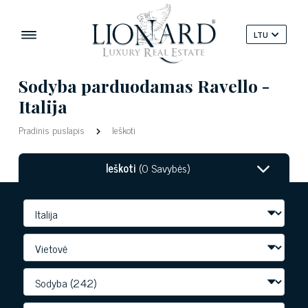
LTU
Sodyba parduodamas Ravello -
Italija
Pradinis puslapis
Ieškoti
Ieškoti
(0 Savybės)