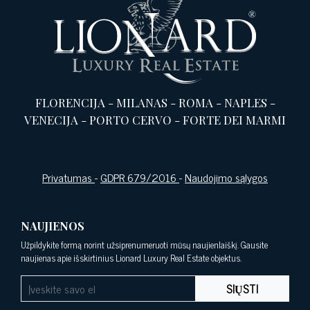
FLORENCIJA
-
MILANAS
-
ROMA
-
NAPLES
-
VENECIJA
-
PORTO CERVO
-
FORTE DEI MARMI
Privatumas
-
GDPR 679/2016
-
Naudojimo sąlygos
NAUJIENOS
Užpildykite formą norint užsiprenumeruoti mūsų naujienlaiškį. Gausite
naujienas apie išskirtinius Lionard Luxury Real Estate objektus.
SIŲSTI