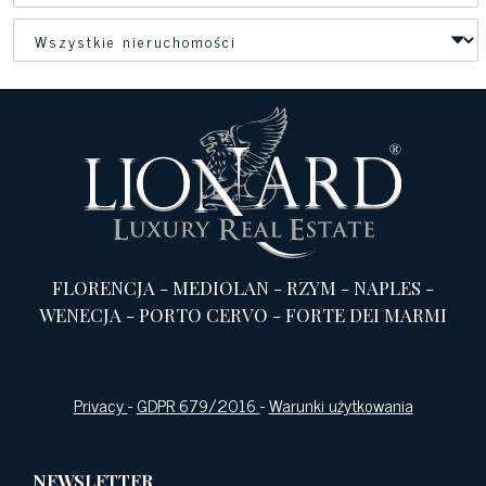
FLORENCJA
-
MEDIOLAN
-
RZYM
-
NAPLES
-
WENECJA
-
PORTO CERVO
-
FORTE DEI MARMI
Privacy
-
GDPR 679/2016
-
Warunki użytkowania
NEWSLETTER