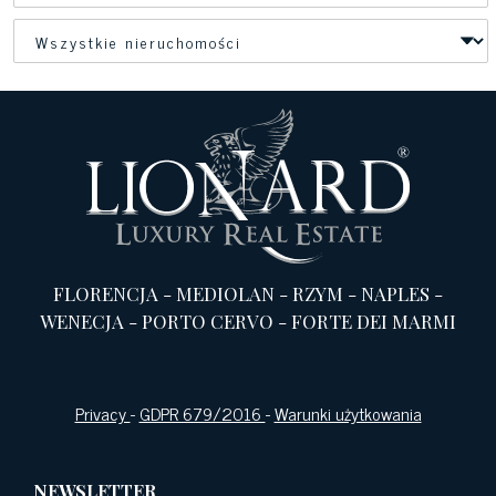
FLORENCJA
-
MEDIOLAN
-
RZYM
-
NAPLES
-
WENECJA
-
PORTO CERVO
-
FORTE DEI MARMI
Privacy
-
GDPR 679/2016
-
Warunki użytkowania
NEWSLETTER